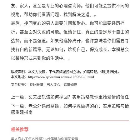
友、家人，甚至是专业的心理咨询师。他们可能会提供不同的
视角，帮助你们看清问题，找到解决之道。。
最后，挽回变心的男人需要时间和耐心。你可能需要经历挫
折，甚至面对失败的可能。但请记住，真正的爱是基于自由的
选择，而不是强迫。如果他选择离开，也许意味着你们需要寻
找各自的新篇章。无论如何，珍视自己，保持成长，幸福总会
以某种形式来到你的生活中。。
版权声明：本文为投稿，不代表倾城挽回立场，如需转载，请注明出处。
本文地址：https://www.qcwanhui.com/a-10596-0-0.html
文章标签：
挽回爱情
男人变心
感情修复
上一篇：
丈夫出轨该如何挽回？实用策略教你重拾爱情的信任
下一篇：
老公外遇闹离婚，如何挽救破碎的心：实用策略与情
感重建指南
相关推荐
男人变心了怎么挽回？5步策略助你赢回爱情