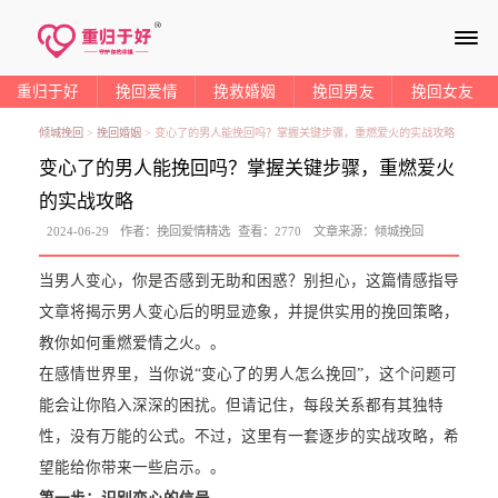
≡
重归于好
挽回爱情
挽救婚姻
挽回男友
挽回女友
倾城挽回
>
挽回婚姻
>
变心了的男人能挽回吗？掌握关键步骤，重燃爱火的实战攻略
变心了的男人能挽回吗？掌握关键步骤，重燃爱火
的实战攻略
2024-06-29
作者：
挽回爱情精选
查看：
2770
文章来源：
倾城挽回
当男人变心，你是否感到无助和困惑？别担心，这篇情感指导
文章将揭示男人变心后的明显迹象，并提供实用的挽回策略，
教你如何重燃爱情之火。。
在感情世界里，当你说“变心了的男人怎么挽回”，这个问题可
能会让你陷入深深的困扰。但请记住，每段关系都有其独特
性，没有万能的公式。不过，这里有一套逐步的实战攻略，希
望能给你带来一些启示。。