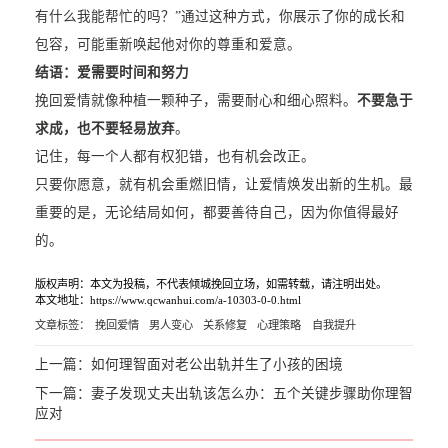
有什么我能帮忙的吗？”通过这种方式，你展示了你的成长和
包容，可能重新唤起他对你的尊重和爱意。
结语：爱需要时间和努力
挽回爱情就像种植一颗种子，需要耐心和细心照料。
不要急于
求成，也不要轻易放弃
。
记住，每一个人都有权犯错，也有机会改正。
只要你愿意，就有机会重燃旧情，让爱情焕发出新的生机。最
重要的是，无论结局如何，都要善待自己，因为你值得最好
的。
版权声明：本文为投稿，不代表倾城挽回立场，如需转载，请注明出处。
本文地址：https://www.qcwanhui.com/a-10303-0-0.html
文章标签：
挽回爱情
男人变心
关系修复
心理策略
自我提升
上一篇：
如何理智面对老公出轨并生了小孩的困境
下一篇：
妻子发现丈夫出轨该怎么办：五个关键步骤助你理智
应对