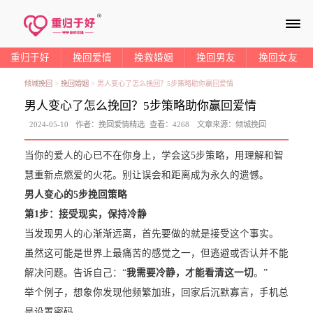
≡
重归于好
挽回爱情
挽救婚姻
挽回男友
挽回女友
倾城挽回
>
挽回婚姻
>
男人变心了怎么挽回？5步策略助你赢回爱情
男人变心了怎么挽回？5步策略助你赢回爱情
2024-05-10
作者：
挽回爱情精选
查看：
4268
文章来源：
倾城挽回
当你的爱人的心已不在你身上，学会这5步策略，用理解和智
慧重新点燃爱的火花。别让误会和距离成为永久的遗憾。
男人变心的5步挽回策略
第1步：
接受现实，保持冷静
当发现男人的心渐渐远离，首先要做的就是接受这个事实。
虽然这可能是世界上最痛苦的感觉之一，但逃避或否认并不能
解决问题。告诉自己：“
我需要冷静，才能看清这一切
。”
举个例子，想象你发现他频繁加班，回家后沉默寡言，手机总
是设置密码。