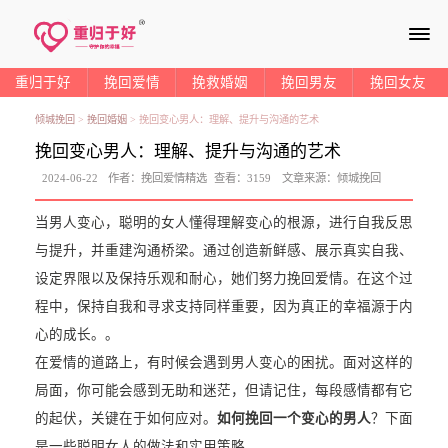
≡
重归于好
挽回爱情
挽救婚姻
挽回男友
挽回女友
倾城挽回
>
挽回婚姻
>
挽回变心男人：理解、提升与沟通的艺术
挽回变心男人：理解、提升与沟通的艺术
2024-06-22
作者：
挽回爱情精选
查看：
3159
文章来源：
倾城挽回
当男人变心，聪明的女人懂得理解变心的根源，进行自我反思
与提升，并重建沟通桥梁。通过创造新鲜感、展示真实自我、
设定界限以及保持乐观和耐心，她们努力挽回爱情。在这个过
程中，保持自我和寻求支持同样重要，因为真正的幸福源于内
心的成长。。
在爱情的道路上，有时候会遇到男人变心的困扰。面对这样的
局面，你可能会感到无助和迷茫，但请记住，每段感情都有它
的起伏，关键在于如何应对。
如何挽回一个变心的男人
？下面
是一些聪明女人的做法和实用策略。。