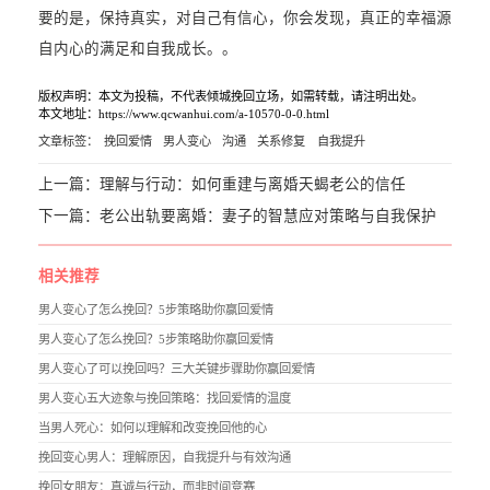
要的是，保持真实，对自己有信心，你会发现，真正的幸福源
自内心的满足和自我成长。。
版权声明：本文为投稿，不代表倾城挽回立场，如需转载，请注明出处。
本文地址：https://www.qcwanhui.com/a-10570-0-0.html
文章标签：
挽回爱情
男人变心
沟通
关系修复
自我提升
上一篇：
理解与行动：如何重建与离婚天蝎老公的信任
下一篇：
老公出轨要离婚：妻子的智慧应对策略与自我保护
相关推荐
男人变心了怎么挽回？5步策略助你赢回爱情
男人变心了怎么挽回？5步策略助你赢回爱情
男人变心了可以挽回吗？三大关键步骤助你赢回爱情
男人变心五大迹象与挽回策略：找回爱情的温度
当男人死心：如何以理解和改变挽回他的心
挽回变心男人：理解原因，自我提升与有效沟通
挽回女朋友：真诚与行动，而非时间竞赛