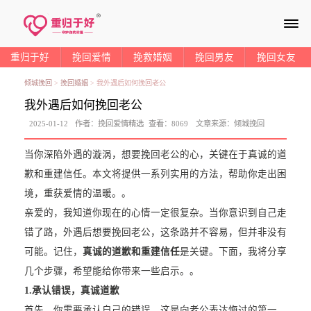
≡
重归于好
挽回爱情
挽救婚姻
挽回男友
挽回女友
倾城挽回
>
挽回婚姻
>
我外遇后如何挽回老公
我外遇后如何挽回老公
2025-01-12
作者：
挽回爱情精选
查看：
8069
文章来源：
倾城挽回
当你深陷外遇的漩涡，想要挽回老公的心，关键在于真诚的道
歉和重建信任。本文将提供一系列实用的方法，帮助你走出困
境，重获爱情的温暖。。
亲爱的，我知道你现在的心情一定很复杂。当你意识到自己走
错了路，外遇后想要挽回老公，这条路并不容易，但并非没有
可能。记住，
真诚的道歉和重建信任
是关键。下面，我将分享
几个步骤，希望能给你带来一些启示。。
1.
承认错误，真诚道歉
首先，你需要承认自己的错误，这是向老公表达悔过的第一