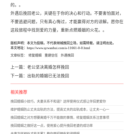
的。。
外遇后挽回老公，关键在于你的决心和行动。不要害怕面对，
不要逃避问题，只有真心悔过，才能赢得对方的谅解。愿你在
这段旅程中找到爱的力量，重新点燃婚姻的火花。。
版权声明：本文为投稿，不代表倾城挽回立场，如需转载，请注明出处。
本文地址：https://www.qcwanhui.com/a-11661-0-0.html
文章标签：
修复婚姻
重建信任
外遇挽回
上一篇：
老公坚决离婚怎样挽回
下一篇：
出轨的婚姻已无法挽回
相关推荐
挽回婚姻小技巧，夫妻关系不和谐？这样使用仪式感让伴侣更爱你
维护婚姻防止丈夫出轨的方法，提高丈夫的出轨成本，让丈夫一心一
挽回婚姻之对方想要离婚千万不能做的事情，修复婚姻关系注意事项
挽回婚姻之做好这一点，使用爱心提升挽回老婆的成功率
夫妻怎样相处才能不累？教你两招拥有和谐婚姻