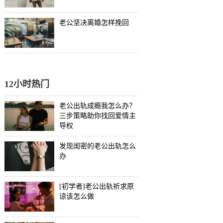
老公坚决离婚怎样挽回
12小时热门
老公出轨成瘾我怎么办？
三步策略助你找回爱情主
导权
发现闺密的老公出轨怎么
办
[初学者]老公出轨祈求原
谅该怎么做