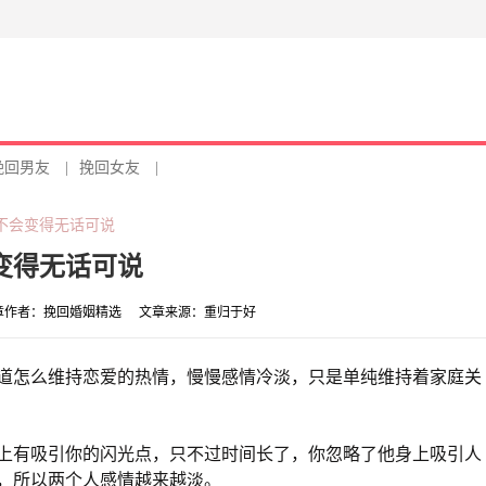
挽回男友
|
挽回女友
|
不会变得无话可说
变得无话可说
章作者：
挽回婚姻精选
文章来源：
重归于好
道怎么维持恋爱的热情，慢慢感情冷淡，只是单纯维持着家庭关
上有吸引你的闪光点，只不过时间长了，你忽略了他身上吸引人
，所以两个人感情越来越淡。