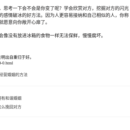
，思考一下会不会是你变了呢？学会欣赏对方，挖掘对方的闪光
的感情破冰的好方法。因为人更容易接纳和自己相似的人，你称
就愿意向你敞开心扉了。
会像没有放进冰箱的食物一样无法保鲜，慢慢腐坏。
注明出自重归于好。
-0.html
经营婚姻的方法
拥有和谐婚姻
怎么挽回对方