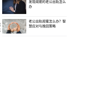
发现闺密的老公出轨怎么
办
老公出轨闺蜜怎么办？智
我
慧应对与挽回策略
既