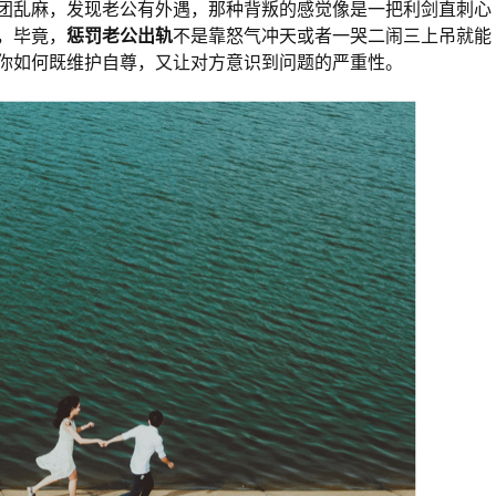
团乱麻，发现老公有外遇，那种背叛的感觉像是一把利剑直刺心
，毕竟，
惩罚老公出轨
不是靠怒气冲天或者一哭二闹三上吊就能
你如何既维护自尊，又让对方意识到问题的严重性。