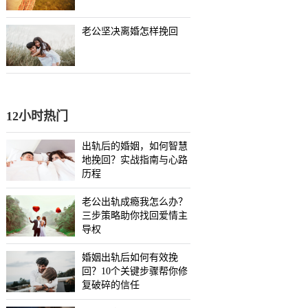
老公坚决离婚怎样挽回
12小时热门
出轨后的婚姻，如何智慧
地挽回？实战指南与心路
历程
老公出轨成瘾我怎么办？
三步策略助你找回爱情主
导权
婚姻出轨后如何有效挽
回？10个关键步骤帮你修
复破碎的信任