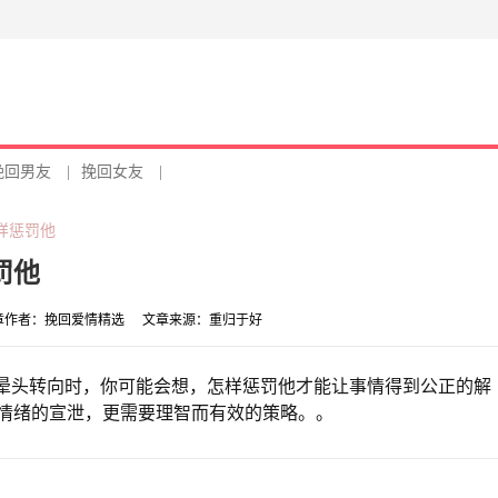
挽回男友
|
挽回女友
|
样惩罚他
罚他
章作者：
挽回爱情精选
文章来源：
重归于好
得晕头转向时，你可能会想，怎样惩罚他才能让事情得到公正的解
情绪的宣泄，更需要理智而有效的策略。。