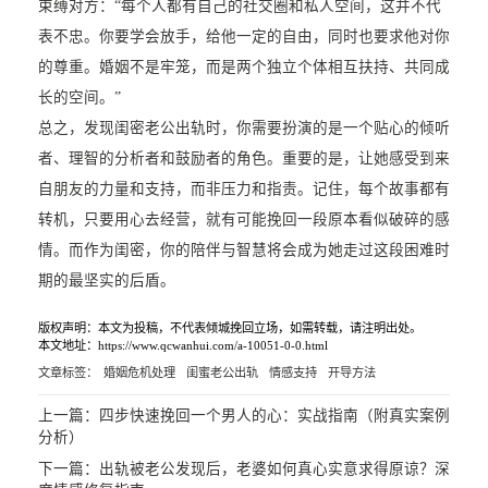
束缚对方：“每个人都有自己的社交圈和私人空间，这并不代
表不忠。你要学会放手，给他一定的自由，同时也要求他对你
的尊重。婚姻不是牢笼，而是两个独立个体相互扶持、共同成
长的空间。”
总之，发现闺密老公出轨时，你需要扮演的是一个贴心的倾听
者、理智的分析者和鼓励者的角色。重要的是，让她感受到来
自朋友的力量和支持，而非压力和指责。记住，每个故事都有
转机，只要用心去经营，就有可能挽回一段原本看似破碎的感
情。而作为闺密，你的陪伴与智慧将会成为她走过这段困难时
期的最坚实的后盾。
版权声明：本文为投稿，不代表倾城挽回立场，如需转载，请注明出处。
本文地址：https://www.qcwanhui.com/a-10051-0-0.html
文章标签：
婚姻危机处理
闺蜜老公出轨
情感支持
开导方法
上一篇：
四步快速挽回一个男人的心：实战指南（附真实案例
分析）
下一篇：
出轨被老公发现后，老婆如何真心实意求得原谅？深