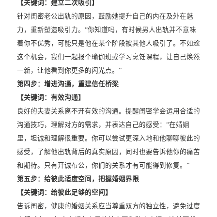
【关键词：建立二次吸引】
针对闺密老公出轨的原因，鼓励她提升自己的内在及外在魅
力，重新塑造吸引力。“你知道吗，有时候男人出轨并不意味
着你不优秀，可能只是他在某个阶段被其他人吸引了。不如趁
这个机会，我们一起报个瑜伽班或学习烹饪课程，让自己焕然
一新，让他看到你更多的闪光点。”
第四步：增进沟通，重建信任桥梁
【关键词：有效沟通】
良好的夫妻关系离不开有效的沟通。提醒闺密学会运用合适的
沟通技巧，理解对方的需求，并表达自己的感受：“在婚姻
里，坦诚和理解很重要。你可以尝试更深入地和他聊聊彼此的
感受，了解他出轨背后的真实原因，同时也要告诉他你的痛苦
和期待。只有开诚布公，你们的关系才有可能得到修复。”
第五步：给彼此适度空间，把握婚姻界限
【关键词：给彼此足够的空间】
告诉闺密，健康的婚姻关系应当尊重双方的独立性，避免过度