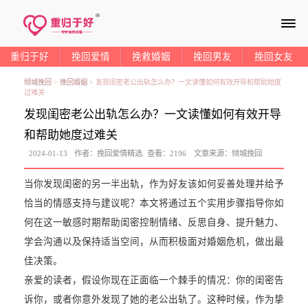
≡
重归于好
挽回爱情
挽救婚姻
挽回男友
挽回女友
倾城挽回
>
挽回婚姻
>
发现闺密老公出轨怎么办？一文读懂如何有效开导和帮助她度
过难关
发现闺密老公出轨怎么办？一文读懂如何有效开导
和帮助她度过难关
2024-01-13
作者：
挽回爱情精选
查看：
2196
文章来源：
倾城挽回
当你发现闺密的另一半出轨，作为好友该如何妥善处理并给予
恰当的情感支持与建议呢？本文将通过五个实用步骤指导你如
何在这一敏感时期帮助闺密控制情绪、反思自身、提升魅力、
学会沟通以及保持适当空间，从而积极面对婚姻危机，做出最
佳决策。
亲爱的读者，假设你现在正面临一个棘手的情况：你的闺密告
诉你，或者你意外发现了她的老公出轨了。这种时候，作为挚