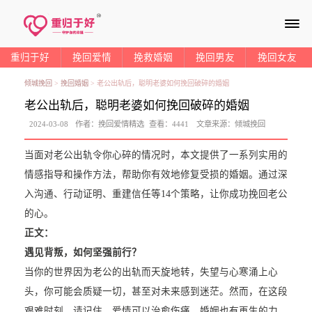
≡
重归于好
挽回爱情
挽救婚姻
挽回男友
挽回女友
倾城挽回
>
挽回婚姻
>
老公出轨后，聪明老婆如何挽回破碎的婚姻
老公出轨后，聪明老婆如何挽回破碎的婚姻
2024-03-08
作者：
挽回爱情精选
查看：
4441
文章来源：
倾城挽回
当面对老公出轨令你心碎的情况时，本文提供了一系列实用的
情感指导和操作方法，帮助你有效地修复受损的婚姻。通过深
入沟通、行动证明、重建信任等14个策略，让你成功挽回老公
的心。
正文：
遇见背叛，如何坚强前行？
当你的世界因为老公的出轨而天旋地转，失望与心寒涌上心
头，你可能会质疑一切，甚至对未来感到迷茫。然而，在这段
艰难时刻，请记住，爱情可以治愈伤痛，婚姻也有再生的力