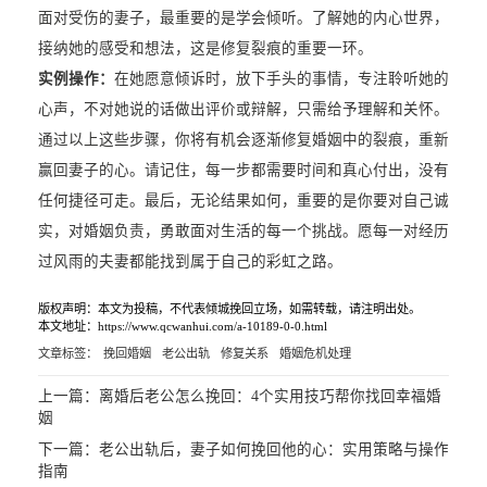
面对受伤的妻子，最重要的是学会倾听。了解她的内心世界，
接纳她的感受和想法，这是修复裂痕的重要一环。
实例操作：
在她愿意倾诉时，放下手头的事情，专注聆听她的
心声，不对她说的话做出评价或辩解，只需给予理解和关怀。
通过以上这些步骤，你将有机会逐渐修复婚姻中的裂痕，重新
赢回妻子的心。请记住，每一步都需要时间和真心付出，没有
任何捷径可走。最后，无论结果如何，重要的是你要对自己诚
实，对婚姻负责，勇敢面对生活的每一个挑战。愿每一对经历
过风雨的夫妻都能找到属于自己的彩虹之路。
版权声明：本文为投稿，不代表倾城挽回立场，如需转载，请注明出处。
本文地址：https://www.qcwanhui.com/a-10189-0-0.html
文章标签：
挽回婚姻
老公出轨
修复关系
婚姻危机处理
上一篇：
离婚后老公怎么挽回：4个实用技巧帮你找回幸福婚
姻
下一篇：
老公出轨后，妻子如何挽回他的心：实用策略与操作
指南