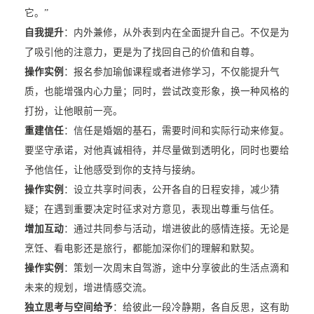
它。”
自我提升
：内外兼修，从外表到内在全面提升自己。不仅是为
了吸引他的注意力，更是为了找回自己的价值和自尊。
操作实例
：报名参加瑜伽课程或者进修学习，不仅能提升气
质，也能增强内心力量；同时，尝试改变形象，换一种风格的
打扮，让他眼前一亮。
重建信任
：信任是婚姻的基石，需要时间和实际行动来修复。
要坚守承诺，对他真诚相待，并尽量做到透明化，同时也要给
予他信任，让他感受到你的支持与接纳。
操作实例
：设立共享时间表，公开各自的日程安排，减少猜
疑；在遇到重要决定时征求对方意见，表现出尊重与信任。
增加互动
：通过共同参与活动，增进彼此的感情连接。无论是
烹饪、看电影还是旅行，都能加深你们的理解和默契。
操作实例
：策划一次周末自驾游，途中分享彼此的生活点滴和
未来的规划，增进情感交流。
独立思考与空间给予
：给彼此一段冷静期，各自反思，这有助