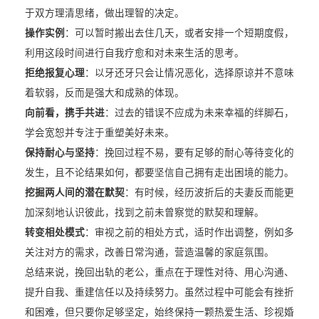
于双方理清思绪，做出理智的决定。
操作实例
：可以暂时搬出去住几天，或者安排一个短期度假，
利用这段时间进行自我疗愈和对未来生活的思考。
拒绝报复心理
：以牙还牙只会让情况恶化，选择原谅并不意味
着软弱，反而是强大和成熟的体现。
向前看，携手共进
：过去的错误不应成为未来幸福的绊脚石，
学会宽恕并专注于重塑美好未来。
保持耐心与坚持
：挽回过程不易，要有足够的耐心等待变化的
发生，且不论结果如何，都要坚信自己拥有走出困境的能力。
挖掘两人间的潜在默契
：有时候，经历波折后的夫妻反而能更
加深刻地认识彼此，找到之前未曾察觉的默契和理解。
转变相处模式
：审视之前的相处方式，适时作出调整，例如多
关注对方的需求，改善日常沟通，营造温馨的家庭氛围。
总结来说，挽回出轨的老公，重点在于理性对待、用心沟通、
提升自我、重建信任以及持续努力。虽然过程中可能会有挫折
和困难，但只要你足够坚定，始终保持一颗热爱生活、珍视婚