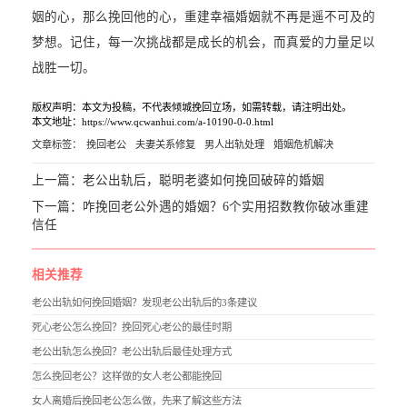
姻的心，那么挽回他的心，重建幸福婚姻就不再是遥不可及的
梦想。记住，每一次挑战都是成长的机会，而真爱的力量足以
战胜一切。
版权声明：本文为投稿，不代表倾城挽回立场，如需转载，请注明出处。
本文地址：https://www.qcwanhui.com/a-10190-0-0.html
文章标签：
挽回老公
夫妻关系修复
男人出轨处理
婚姻危机解决
上一篇：
老公出轨后，聪明老婆如何挽回破碎的婚姻
下一篇：
咋挽回老公外遇的婚姻？6个实用招数教你破冰重建
信任
相关推荐
老公出轨如何挽回婚姻？发现老公出轨后的3条建议
死心老公怎么挽回？挽回死心老公的最佳时期
老公出轨怎么挽回？老公出轨后最佳处理方式
怎么挽回老公？这样做的女人老公都能挽回
女人离婚后挽回老公怎么做，先来了解这些方法