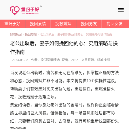
≡
重归于好
挽回爱情
挽救婚姻
挽回男友
挽回女友
倾城挽回
>
挽回婚姻
>
老公出轨后，妻子如何挽回他的心：实用策略与操作指南
老公出轨后，妻子如何挽回他的心：实用策略与操
作指南
2024-03-08
作者：
挽回爱情精选
查看：
2162
文章来源：
倾城挽回
当发现老公出轨时，痛苦和无助在所难免，但掌握正确的方法
和心态，挽回婚姻并非不可能。本文将提供10个实操性建议，
帮助妻子们有效应对丈夫出轨问题，重建信任，重燃爱情火
花，挽救婚姻于危难之际。
亲爱的读者，当你身处老公出轨的困境时，也许你正面临着情
感世界里的巨大风暴。但请相信，每一场暴风雨过后都有彩
虹，只要我们愿意去面对、去修复，就有可能重新找回那份失