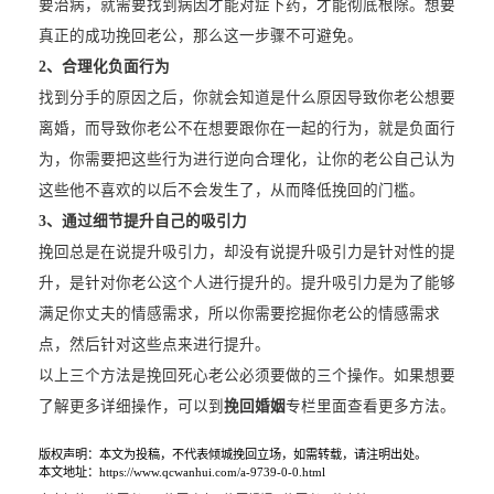
要治病，就需要找到病因才能对症下药，才能彻底根除。想要
真正的成功挽回老公，那么这一步骤不可避免。
2、合理化负面行为
找到分手的原因之后，你就会知道是什么原因导致你老公想要
离婚，而导致你老公不在想要跟你在一起的行为，就是负面行
为，你需要把这些行为进行逆向合理化，让你的老公自己认为
这些他不喜欢的以后不会发生了，从而降低挽回的门槛。
3、通过细节提升自己的吸引力
挽回总是在说提升吸引力，却没有说提升吸引力是针对性的提
升，是针对你老公这个人进行提升的。提升吸引力是为了能够
满足你丈夫的情感需求，所以你需要挖掘你老公的情感需求
点，然后针对这些点来进行提升。
以上三个方法是挽回死心老公必须要做的三个操作。如果想要
了解更多详细操作，可以到
挽回婚姻
专栏里面查看更多方法。
版权声明：本文为投稿，不代表倾城挽回立场，如需转载，请注明出处。
本文地址：https://www.qcwanhui.com/a-9739-0-0.html