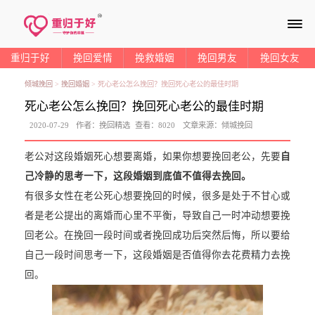
≡
重归于好
挽回爱情
挽救婚姻
挽回男友
挽回女友
倾城挽回
>
挽回婚姻
>
死心老公怎么挽回？挽回死心老公的最佳时期
死心老公怎么挽回？挽回死心老公的最佳时期
2020-07-29
作者：
挽回精选
查看：
8020
文章来源：
倾城挽回
老公对这段婚姻死心想要离婚，如果你想要挽回老公，先要
自
己冷静的思考一下，这段婚姻到底值不值得去挽回。
有很多女性在老公死心想要挽回的时候，很多是处于不甘心或
者是老公提出的离婚而心里不平衡，导致自己一时冲动想要挽
回老公。在挽回一段时间或者挽回成功后突然后悔，所以要给
自己一段时间思考一下，这段婚姻是否值得你去花费精力去挽
回。