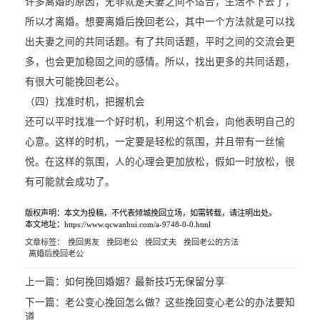
许多离婚的原因，无非就是夫妻之间不适合，生活不下去了，
所以才离婚。想要离婚后挽回老公，其中一个方法就是可以找
出夫妻之间的共同话题。有了共同话题，平时之间的交流会更
多，也会更加稳固之间的感情。所以，找出更多的共同话题，
有很大可能挽回老公。
（四）找准时机，把握机会
还可以平时找准一个好时机，利用这个机会，向他表明自己的
心意。这样的时机，一定要是轻松的氛围，并且带有一丝愉
悦。在这样的氛围，人的心理会更加放松，假如一时放松，很
有可能就会成功了。
版权声明：本文为投稿，不代表倾城挽回立场，如需转载，请注明出处。
本文地址：https://www.qcwanhui.com/a-9748-0-0.html
文章标签：
挽回男友
挽回老公
挽回丈夫
挽回老公的方法
离婚后挽回老公
上一篇：
如何挽回婚姻？最新技巧无保留分享
下一篇：
老公变心挽回怎么做？这些挽回变心老公的办法要知
道