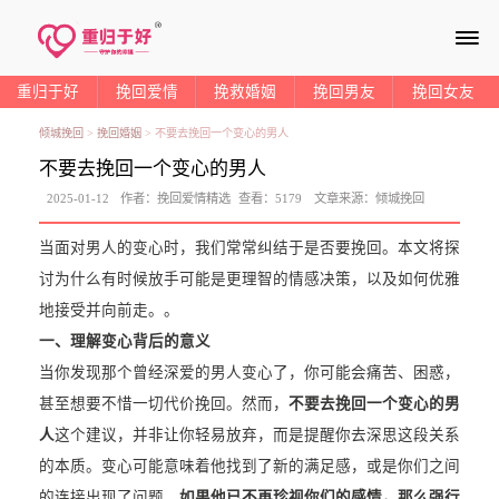
≡
重归于好
挽回爱情
挽救婚姻
挽回男友
挽回女友
倾城挽回
>
挽回婚姻
>
不要去挽回一个变心的男人
不要去挽回一个变心的男人
2025-01-12
作者：
挽回爱情精选
查看：
5179
文章来源：
倾城挽回
当面对男人的变心时，我们常常纠结于是否要挽回。本文将探
讨为什么有时候放手可能是更理智的情感决策，以及如何优雅
地接受并向前走。。
一、理解变心背后的意义
当你发现那个曾经深爱的男人变心了，你可能会痛苦、困惑，
甚至想要不惜一切代价挽回。然而，
不要去挽回一个变心的男
人
这个建议，并非让你轻易放弃，而是提醒你去深思这段关系
的本质。变心可能意味着他找到了新的满足感，或是你们之间
的连接出现了问题。
如果他已不再珍视你们的感情，那么强行