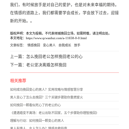
我们，有时候放手是对自己的爱护，也是对未来幸福的期待。
在情感的道路上，我们都需要学会成长，学会放下过去，迎接
新的开始。。
版权声明：本文为投稿，不代表倾城挽回立场，如需转载，请注明出处。
本文地址：https://www.qcwanhui.com/a-11658-0-0.html
文章标签：
情感挽回
变心男人
自我成长
放手
上一篇：
怎么挽回老公怎样挽回老公的心
下一篇：
老公坚决离婚怎样挽回
相关推荐
如何成功挽回变心的男人？实用攻略与情感智慧分享
男人变心了怎么去挽回？三个关键步骤助你重燃爱火
如何挽回一颗看似死心了的老公的心
《遭遇婚变不离场：老公出轨不回家，五个步骤助你理智挽回》
理解与行动：如何挽回一颗变心的男人
男人有情人，女人怎么办？情感自救指南