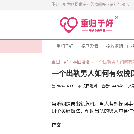
重归于好为您提供专业的情感挽回资料与服务
|
重归于好
|
挽回爱情
|
挽救婚姻
|
重归于好
>
挽回婚姻
>
一个出轨男人如何有
一个出轨男人如何有效挽
2024-01-13
挽回婚姻
查看：
4474次
文
当婚姻遭遇出轨危机，男人若想挽回妻
14个关键做法，帮助出轨的男人重建
正文