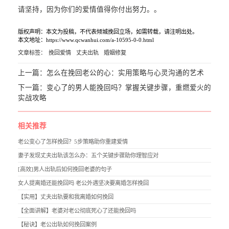
请坚持，因为你们的爱情值得你付出努力。。
版权声明：本文为投稿，不代表倾城挽回立场，如需转载，请注明出处。
本文地址：https://www.qcwanhui.com/a-10595-0-0.html
文章标签：
挽回爱情
丈夫出轨
婚姻修复
上一篇：
怎么在挽回老公的心：实用策略与心灵沟通的艺术
下一篇：
变心了的男人能挽回吗？掌握关键步骤，重燃爱火的
实战攻略
相关推荐
老公变心了怎样挽回？5步策略助你重建爱情
妻子发现丈夫出轨该怎么办：五个关键步骤助你理智应对
[高效]男人出轨后如何挽回老婆的句子
女人提离婚还能挽回吗 老公外遇坚决要离婚怎样挽回
【实用】丈夫出轨要和我离婚如何挽回
【全面讲解】老婆对老公彻底死心了还能挽回吗
【秘诀】老公出轨如何挽回案例