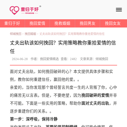
≡
重归于好
挽回爱情
挽救婚姻
挽回男友
挽回女友
倾城挽回
>
挽回婚姻
>
丈夫出轨该如何挽回？实用策略教你重拾爱情的信任
丈夫出轨该如何挽回？实用策略教你重拾爱情的信
任
2024-06-28
作者：
挽回爱情精选
查看：
2482
文章来源：
倾城挽回
面对丈夫出轨，如何挽回破碎的心？本文提供具体步骤和实
例，教你如何重建信任，赢回他的爱。。
亲爱的，当你发现那个曾经誓言共度一生的人背叛了你，心中
的痛苦无以言表。但是，不要绝望，因为
挽回破碎的爱情
并非
不可能。下面是一些实用的策略，帮助你
面对丈夫的出轨
，并
逐步重建你们的关系。。
第一步：深呼吸，保持冷静