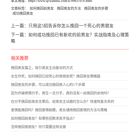
本文地址：https://www.qcwanhui.com/a-9963-0-0.html
文章标签：
如何挽回前男友
挽回男友的方法
挽回男友的步骤
成功挽回男友
上一篇：
只用这5招告诉你怎么挽回一个死心的男朋友
下一篇：
如何成功挽回已有新欢的前男友？实战指南及心理策
略
相关推荐
挽回男友篇之，吸引男友主动复合的方式
女生作死，如何挽回已经死心的男朋友呢？挽回男友策略篇
挽回男友的步骤，可以成功挽回男人心的5个步骤
因为作被绝情分手，男生一旦分手，真的没有一丝挽回的余地吗？
在分手挽回前男友无果后，前男友主动邀约怎么办？快速恢复关系的
爱情能挽回吗？挽回爱情秘籍，男女通用挽回爱情的方法与策略
如何挽回前男友？有哪些招数求高手指点？
怎样挽回男朋友？你只需要这样去做