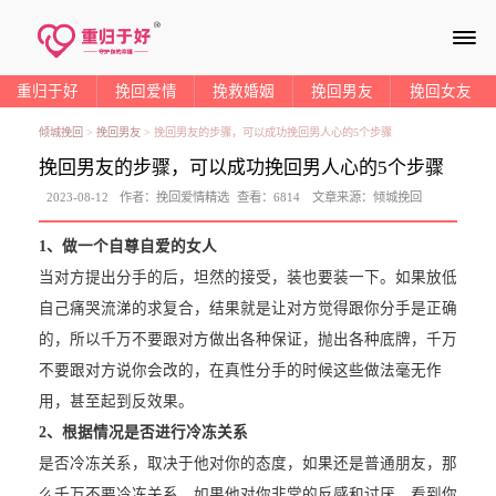
≡
重归于好
挽回爱情
挽救婚姻
挽回男友
挽回女友
倾城挽回
>
挽回男友
>
挽回男友的步骤，可以成功挽回男人心的5个步骤
挽回男友的步骤，可以成功挽回男人心的5个步骤
2023-08-12
作者：
挽回爱情精选
查看：
6814
文章来源：
倾城挽回
1、做一个自尊自爱的女人
当对方提出分手的后，坦然的接受，装也要装一下。如果放低
自己痛哭流涕的求复合，结果就是让对方觉得跟你分手是正确
的，所以千万不要跟对方做出各种保证，抛出各种底牌，千万
不要跟对方说你会改的，在真性分手的时候这些做法毫无作
用，甚至起到反效果。
2、根据情况是否进行冷冻关系
是否冷冻关系，取决于他对你的态度，如果还是普通朋友，那
么千万不要冷冻关系，如果他对你非常的反感和讨厌，看到你