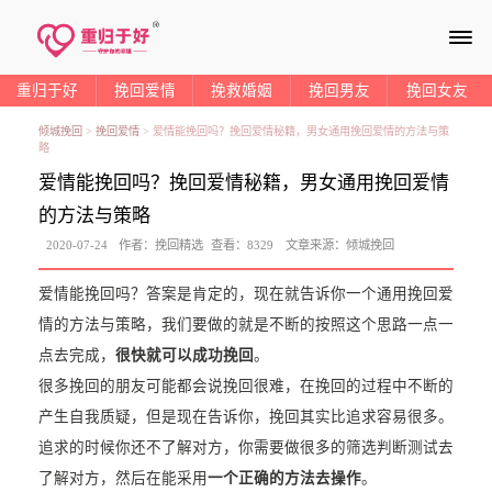
≡
重归于好
挽回爱情
挽救婚姻
挽回男友
挽回女友
倾城挽回
>
挽回爱情
>
爱情能挽回吗？挽回爱情秘籍，男女通用挽回爱情的方法与策
略
爱情能挽回吗？挽回爱情秘籍，男女通用挽回爱情
的方法与策略
2020-07-24
作者：
挽回精选
查看：
8329
文章来源：
倾城挽回
爱情能挽回吗？答案是肯定的，现在就告诉你一个通用挽回爱
情的方法与策略，我们要做的就是不断的按照这个思路一点一
点去完成，
很快就可以成功挽回
。
很多挽回的朋友可能都会说挽回很难，在挽回的过程中不断的
产生自我质疑，但是现在告诉你，挽回其实比追求容易很多。
追求的时候你还不了解对方，你需要做很多的筛选判断测试去
了解对方，然后在能采用
一个正确的方法去操作
。