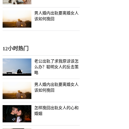
男人婚内出轨要离婚女人
该如何挽回
12小时热门
老公出轨了求我原谅该怎
么办？聪明女人的反击策
略
男人婚内出轨要离婚女人
该如何挽回
怎样挽回出轨女人的心和
婚姻