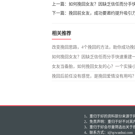
上一篇：
如何挽回女友？因缺乏信任而分手
下一篇：
挽回前女友，成功要邀约提升吸引
相关推荐
改变挽回思路，4个挽回的方法，助你成功挽
如何挽回女友？因缺乏信任而分手快速重建
女友当备胎，如何挽回女友的心？一个实操
挽回后前任没有感觉，是挽回爱情没有用吗
1、重归于好的资料部分来源于网友投
2、免责声明：重归于好不对其
3、重归于好会尽量筛选出关于
4、联系方式：i@qcwanhui.com