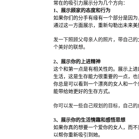
常在的吸引力展示分为几个方向：
1、展示顾家的态度和行为
如果你们的分手有缘有一个部分是因为
通过这一方面展示，重新勾勒出未来美
发一下照顾父母亲人的照片，带自己的
个美好的联想。
2、展示你的上进精神
这个和第一点是有相关性的。展示上进
生活，这是生存能力很重要的一点，也
你总是可以看到一个漂亮的女人和一个
能带给她更好的生存方式。
你可以发一些自己规划的目标，自己的
3、展示你的生活情趣和感悟思想
如果你真的想要一个爱你的女人，而不
以帮你重新吸引到她。