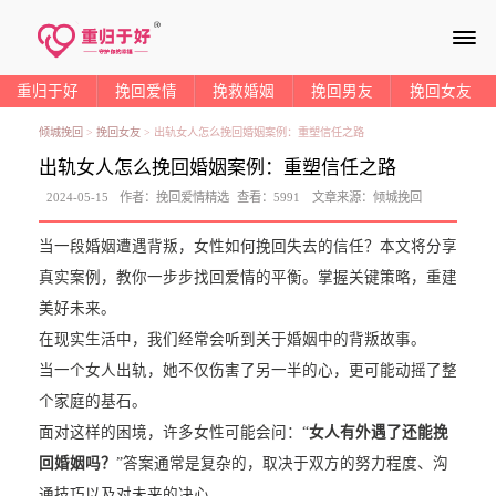
≡
重归于好
挽回爱情
挽救婚姻
挽回男友
挽回女友
倾城挽回
>
挽回女友
>
出轨女人怎么挽回婚姻案例：重塑信任之路
出轨女人怎么挽回婚姻案例：重塑信任之路
2024-05-15
作者：
挽回爱情精选
查看：
5991
文章来源：
倾城挽回
当一段婚姻遭遇背叛，女性如何挽回失去的信任？本文将分享
真实案例，教你一步步找回爱情的平衡。掌握关键策略，重建
美好未来。
在现实生活中，我们经常会听到关于婚姻中的背叛故事。
当一个女人出轨，她不仅伤害了另一半的心，更可能动摇了整
个家庭的基石。
面对这样的困境，许多女性可能会问：“
女人有外遇了还能挽
回婚姻吗？
”答案通常是复杂的，取决于双方的努力程度、沟
通技巧以及对未来的决心。