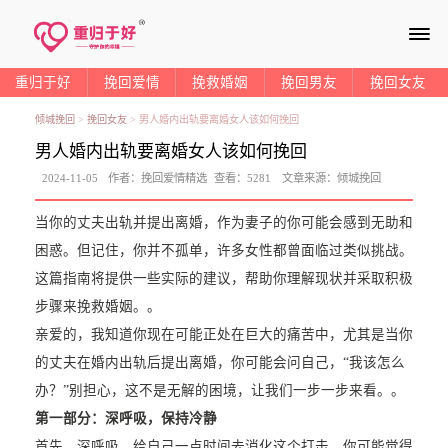
≡
重归于好
挽回爱情
挽救婚姻
挽回男友
挽回女友
倾城挽回
>
挽回女友
>
男人婚内出轨要离婚女人该如何挽回
男人婚内出轨要离婚女人该如何挽回
2024-11-05
作者：
挽回爱情精选
查看：
5281
文章来源：
倾城挽回
当你的丈夫出轨并提出离婚，作为妻子的你可能会感到无助和
困惑。但记住，你并不孤单，许多女性都曾面临过类似挑战。
这篇指南将提供一些实际的建议，帮助你理解现状并采取积极
步骤来挽救婚姻。。
亲爱的，我知道你现在可能正处在巨大的痛苦中，尤其是当你
的丈夫在婚内出轨后提出离婚，你可能会问自己，“我该怎么
办？”别担心，这不是无解的困境，让我们一步一步来看。。
第一部分：深呼吸，保持冷静
首先，深呼吸，给自己一点时间去消化这个打击。你可能觉得