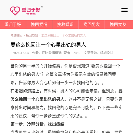
≡
重归于好
挽回爱情
挽救婚姻
挽回男友
挽回女友
倾城挽回
>
挽回婚姻
>
要这么挽回让一个心里出轨的男人
要这么挽回让一个心里出轨的男人
2024-12-05
作者：
挽回爱情精选
查看：
2499
文章来源：
倾城挽回
当你的另一半的心开始偏离，你是否想知道“要怎么挽回一个
心里出轨的男人”？这篇文章将为你揭示有效的情感挽回策
略，告诉你男人变心后如何一步一步找回他的心。。
在婚姻的道路上，有时候，男人的心可能会走偏，但别急，
要
怎么挽回一个心里出轨的男人
，这并不是无解之谜。只要你愿
意付出时间和精力，找回他的心是完全可能的。以下是一些实
用的建议，帮你一步步重建你们的关系。。
第一步：冷静分析，找出症结
当发现男人出轨时，最初的愤怒和伤心是正常的。但是，要挽