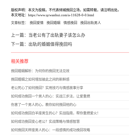
版权声明：本文为投稿，不代表倾城挽回立场，如需转载，请注明出处。
本文地址：https://www.qcwanhui.com/a-11628-0-0.html
文章标签：
挽回爱情
挽回婚姻
情感挽回
挽回出轨男人
上一篇：
当老公有了出轨妻子该怎么办
下一篇：
出轨的婚姻值得挽回吗
相关推荐
挽回婚姻解析：为何你的挽回无法见效
挽回婚姻之如何增加彼此之间的新鲜感
老公死心了如何挽回？实用技巧与情感故事分享
如何成功挽回一个男人的心：实战三步法，让爱重燃
伤害了一个男人的心，教你如何挽回他的心
如何成功挽回白羊座男生的心？实战指南，帮你重燃爱火！
如何成功挽回变心老公？实战策略与情感智慧
如何挽回天秤座男人的心：一段感情的成功挽回攻略