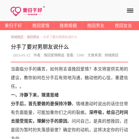
≡
重归于好
挽回爱情
挽救婚姻
挽回男友
挽回女友
倾城挽回
>
挽回男友
>
分手了要对男朋友说什么
分手了要对男朋友说什么
2025-01-12
作者：
挽回爱情精选
查看：
5309
文章来源：
倾城挽回
当面临分手的痛苦，如何用言语挽回爱情？本文将提供实用的
建议，教你如何在分手后有效地沟通，触动他的心弦，重建信
任。。
一、冷静下来，理清思绪
分手后，首先要做的是保持冷静
。情绪激动时说出的话往往带
有负面能量，可能加重你们之间的裂痕。
深呼吸，给自己时间
去接受现实，理解分手的原因
。问问自己，是真的想挽回，还
是因为暂时的失落感驱使？确定你的动机，这将决定你的行动
方向。。