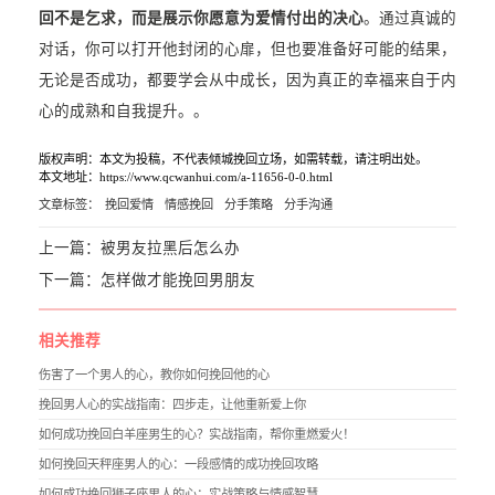
回不是乞求，而是展示你愿意为爱情付出的决心
。通过真诚的
对话，你可以打开他封闭的心扉，但也要准备好可能的结果，
无论是否成功，都要学会从中成长，因为真正的幸福来自于内
心的成熟和自我提升。。
版权声明：本文为投稿，不代表倾城挽回立场，如需转载，请注明出处。
本文地址：https://www.qcwanhui.com/a-11656-0-0.html
文章标签：
挽回爱情
情感挽回
分手策略
分手沟通
上一篇：
被男友拉黑后怎么办
下一篇：
怎样做才能挽回男朋友
相关推荐
伤害了一个男人的心，教你如何挽回他的心
挽回男人心的实战指南：四步走，让他重新爱上你
如何成功挽回白羊座男生的心？实战指南，帮你重燃爱火！
如何挽回天秤座男人的心：一段感情的成功挽回攻略
如何成功挽回狮子座男人的心：实战策略与情感智慧