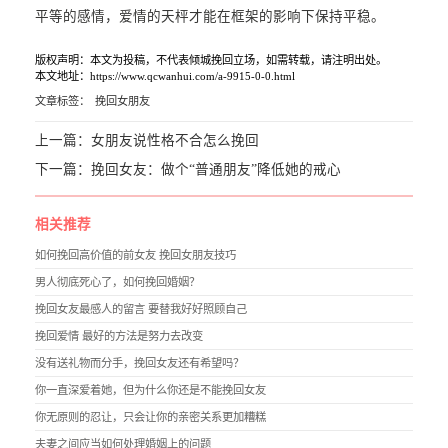
平等的感情，爱情的天枰才能在框架的影响下保持平稳。
版权声明：本文为投稿，不代表倾城挽回立场，如需转载，请注明出处。
本文地址：https://www.qcwanhui.com/a-9915-0-0.html
文章标签：
挽回女朋友
上一篇：
女朋友说性格不合怎么挽回
下一篇：
挽回女友：做个“普通朋友”降低她的戒心
相关推荐
如何挽回高价值的前女友 挽回女朋友技巧
男人彻底死心了，如何挽回婚姻？
挽回女友最感人的留言 要替我好好照顾自己
挽回爱情 最好的方法是努力去改变
没有送礼物而分手，挽回女友还有希望吗？
你一直深爱着她，但为什么你还是不能挽回女友
你无原则的忍让，只会让你的亲密关系更加糟糕
夫妻之间应当如何处理婚姻上的问题