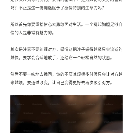
吗？不正是这一份痴迷赋予了感情特别的生命力吗？
所以首先你要重拾信心去勇敢面对生活。一个挺起胸膛足够自
信的人是非常有魅力的。
其次是注意不要纠缠对方，感情这把沙子握得越紧只会流逝的
越快。要学会合适地放手，还给它一个轻松自然的状态。
然后不要一味地去挽回，你的不厌其烦很多时候只会让对方越
来越烦。要通过改变，让自己变得更好去再次吸引对方。