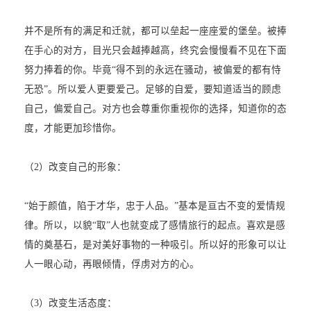
并不是所有的满足和迁就，都可以垒起一座座爱的堡垒。被捧
在手心的对方，目光只会越捧越高，终究会慢慢看不见在下面
努力捧着的你。毕竟“得不到的永远在骚动，被偏爱的都有恃
无恐”。所以爱人更要爱己。足够的自爱，要知道适当的顾虑
自己，偏爱自己。对方也会尊重你重视你的选择，知道你的态
度，才能更加珍惜你。
（2）改变自己的形象：
“始于颜值，陷于才华，忠于人品。”基本是亘古不变的爱情规
律。所以，以貌“取”人也就变成了感情旅行的起点。喜欢是感
情的奠基石，是对美好事物的一种吸引。所以好的形象可以让
人一眼心动，再眼倾情，俘虏对方的心。
（3）改变生活态度：