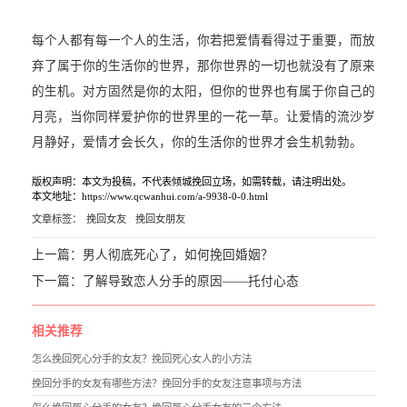
每个人都有每一个人的生活，你若把爱情看得过于重要，而放
弃了属于你的生活你的世界，那你世界的一切也就没有了原来
的生机。对方固然是你的太阳，但你的世界也有属于你自己的
月亮，当你同样爱护你的世界里的一花一草。让爱情的流沙岁
月静好，爱情才会长久，你的生活你的世界才会生机勃勃。
版权声明：本文为投稿，不代表倾城挽回立场，如需转载，请注明出处。
本文地址：https://www.qcwanhui.com/a-9938-0-0.html
文章标签：
挽回女友
挽回女朋友
上一篇：
男人彻底死心了，如何挽回婚姻？
下一篇：
了解导致恋人分手的原因——托付心态
相关推荐
怎么挽回死心分手的女友？挽回死心女人的小方法
挽回分手的女友有哪些方法？挽回分手的女友注意事项与方法