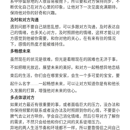
系中停留原地的人很容易被抛下，所以要和对方保持同步，不
断优化自己在对方心里的印象，让他对下一次见面充满期待，
保持他对你的好奇和兴趣。
及时和对方沟通
遇到问题不要自己胡思乱想，可以多跟对方沟通，及时表达自
己的情绪，也多关心对方，及时照顾他的情绪，这样才能让对
方感觉到他被你需要，和你对他的关心，在有来有往的情况
下，感情的热度才能被维持住。
多畅想未来
虽然现在的状况是很难，但光是着眼现在的困难也无济于事，
不如把眼光放远，展望未来的美好。和对方一起畅想异地恋结
束后的生活，你们会在哪里安家，会生一个多可爱的宝宝，要
起什么名字
……一起畅想未来，可以让对方知道你是有和他长
久发展的打算，增强他对未来的信心。
多点体谅对方
如果对方最近有很重要的事，或者面临巨大的压力，没办法和
你保持频繁的联系或者没办法及时照顾到你的心情，不要耍小
脾气去让对方哄你，学会自己消化情绪，然后引导对方了解你
的需求，不然只会给他和你们之间的关系徒增压力。
异地的两人生活节奏和环境都不一样，所以要靠情侣之间自己