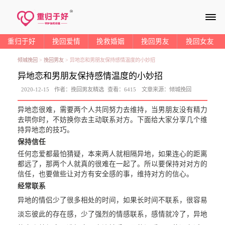
≡
重归于好
挽回爱情
挽救婚姻
挽回男友
挽回女友
倾城挽回
>
挽回男友
>
异地恋和男朋友保持感情温度的小妙招
异地恋和男朋友保持感情温度的小妙招
2020-12-15
作者：
挽回男友精选
查看：
6415
文章来源：
倾城挽回
异地恋很难，需要两个人共同努力去维持，当男朋友没有精力
去哄你时，不妨换你去主动联系对方。下面给大家分享几个维
持异地恋的技巧。
保持信任
任何恋爱都最怕猜疑，本来两人就相隔异地，如果连心的距离
都远了，那两个人就真的很难在一起了。所以要保持对对方的
信任，也要做些让对方有安全感的事，维持对方的信心。
经常联系
异地的情侣少了很多相处的时间，如果长时间不联系，很容易
淡忘彼此的存在感，少了强烈的情感联系，感情就冷了，异地