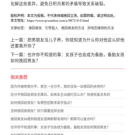
化解这些差异，避免日积月累的矛盾导致关系破裂。
版权声明：本文为投稿，不代表倾城挽回立场，如需转载，请注明出处。
本文地址：https://www.qcwanhui.com/a-9872-0-0.html
文章标签：
挽回男友
引导投入
挽回男友的方法
异地恋维持的方法
上一篇：
把男朋友当儿子养，你就知道为什么你对他这么好他
还要离开你了
下一篇：
也许你不知道的事：女孩子也会成为备胎，备胎女孩
如何挽回男友？
相关推荐
因为作被绝情分手，男生一旦分手，真的没有一丝挽回的余地吗？
在分手挽回前男友无果后，前男友主动邀约怎么办？快速恢复关系的
如何挽回前男友？有哪些招数求高手指点？
怎样挽回男朋友？你只需要这样去做
挽回男友纠缠到极度反感再断联有用吗？断联可以复合吗？
也许你不知道的事：女孩子也会成为备胎，备胎女孩如何挽回男友？