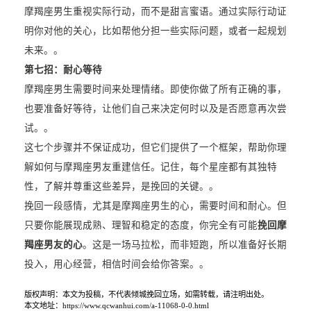
摩羯座男生重视实际行动，而不是甜言蜜语。通过实际行动证
明你对他的关心，比如帮他分担一些实际问题，或者一起规划
未来。。
第七招：耐心等待
摩羯座男生需要时间来处理情绪。即使你做了所有正确的事，
也要准备好等待，让他们自己来决定何时以及是否愿意再次尝
试。。
这七个步骤并不保证成功，但它们提供了一个框架，帮助你理
解如何与摩羯座男友重建信任。记住，每个星座都有其独特
性，了解并尊重这些差异，是挽回的关键。。
挽回一段感情，尤其是摩羯座男生的心，需要时间和耐心。但
只要你能展现成熟、理智和稳定的态度，你完全有可能
挽回摩
羯座男友的心
。这是一场马拉松，而非短跑，所以准备好长期
投入，用心经营，相信时间会给你答案。。
版权声明：本文为投稿，不代表倾城挽回立场，如需转载，请注明出处。
本文地址：https://www.qcwanhui.com/a-11068-0-0.html