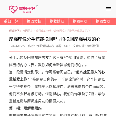
≡
重归于好
挽回爱情
挽救婚姻
挽回男友
挽回女友
倾城挽回
>
挽回男友
>
摩羯座说分手还能挽回吗,7招挽回摩羯男友的心
摩羯座说分手还能挽回吗,7招挽回摩羯男友的心
2024-08-27
作者：
挽回爱情精选
查看：
1429
文章来源：
倾城挽回
分手后想挽回摩羯座男友？这里有7个实用策略，带你了解摩
羯男的内心世界，教你如何重新赢得他们的心。。
当一段感情走到尽头，你可能会问自己，“
怎么挽回男人的心
重新爱上你
？”特别是当你的另一半是摩羯座时，这个问题似
乎变得更复杂。摩羯座人以其理性、深思熟虑的个性而闻名，
他们不会轻易被打动。但别担心，我们为你准备了7招，帮你
重新点燃与摩羯座男友的情感火花。
第一招：理解摩羯座
摩羯座男生通常是现实主义者，他们喜欢有计划、有目标的生