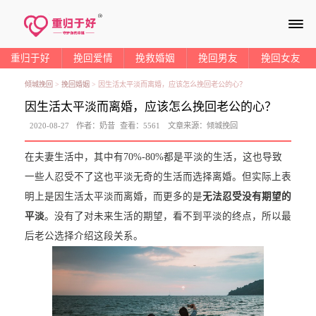
≡
重归于好
挽回爱情
挽救婚姻
挽回男友
挽回女友
倾城挽回
>
挽回婚姻
>
因生活太平淡而离婚，应该怎么挽回老公的心？
因生活太平淡而离婚，应该怎么挽回老公的心？
2020-08-27
作者：
奶昔
查看：
5561
文章来源：
倾城挽回
在夫妻生活中，其中有70%-80%都是平淡的生活，这也导致
一些人忍受不了这也平淡无奇的生活而选择离婚。但实际上表
明上是因生活太平淡而离婚，而更多的是
无法忍受没有期望的
平淡
。没有了对未来生活的期望，看不到平淡的终点，所以最
后老公选择介绍这段关系。