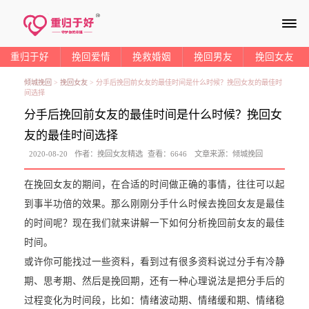
≡
重归于好
挽回爱情
挽救婚姻
挽回男友
挽回女友
倾城挽回
>
挽回女友
>
分手后挽回前女友的最佳时间是什么时候？挽回女友的最佳时
间选择
分手后挽回前女友的最佳时间是什么时候？挽回女
友的最佳时间选择
2020-08-20
作者：
挽回女友精选
查看：
6646
文章来源：
倾城挽回
在挽回女友的期间，在合适的时间做正确的事情，往往可以起
到事半功倍的效果。那么刚刚分手什么时候去挽回女友是最佳
的时间呢？现在我们就来讲解一下如何分析挽回前女友的最佳
时间。
或许你可能找过一些资料，看到过有很多资料说过分手有冷静
期、思考期、然后是挽回期，还有一种心理说法是把分手后的
过程变化为时间段，比如：情绪波动期、情绪缓和期、情绪稳