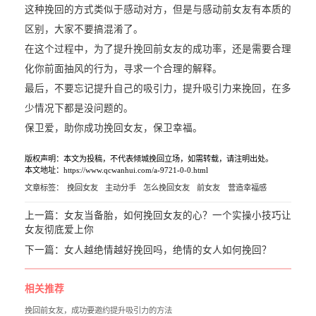
这种挽回的方式类似于感动对方，但是与感动前女友有本质的
区别，大家不要搞混淆了。
在这个过程中，为了提升挽回前女友的成功率，还是需要合理
化你前面抽风的行为，寻求一个合理的解释。
最后，不要忘记提升自己的吸引力，提升吸引力来挽回，在多
少情况下都是没问题的。
保卫爱，助你成功挽回女友，保卫幸福。
版权声明：本文为投稿，不代表倾城挽回立场，如需转载，请注明出处。
本文地址：https://www.qcwanhui.com/a-9721-0-0.html
文章标签：
挽回女友
主动分手
怎么挽回女友
前女友
营造幸福感
上一篇：
女友当备胎，如何挽回女友的心？一个实操小技巧让
女友彻底爱上你
下一篇：
女人越绝情越好挽回吗，绝情的女人如何挽回？
相关推荐
挽回前女友，成功要邀约提升吸引力的方法