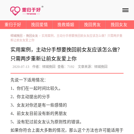
≡
重归于好
挽回爱情
挽救婚姻
挽回男友
挽回女友
倾城挽回
>
挽回女友
>
实用案例，主动分手想要挽回前女友应该怎么做？只需两步重
新让前女友爱上你
实用案例，主动分手想要挽回前女友应该怎么做？
只需两步重新让前女友爱上你
2020-07-13
作者：
倾城挽回
查看：
7192
文章来源：
倾城挽回
先说一下适用情况：
1、你们在一起时间比较久。
2、你主动提出的分手
3、女友对你还是有一些感情的
4、前女友目前没有新的男朋友
5、没有犯过前女友认为原则性的错误。
如果你符合上面大多数的情况，那么这个方法也许可能适用于