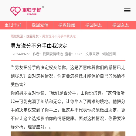
≡
重归于好
挽回爱情
挽救婚姻
挽回男友
挽回女友
倾城挽回
>
挽回男友
>
男友说分不分手由我决定
男友说分不分手由我决定
2024-09-27
作者：
挽回爱情精选
查看：
1823
文章来源：
倾城挽回
当男友把分手的决定权交给你，这是否意味着你们的感情已走
到尽头？面对这种情况，你需要怎样做才能保护自己的感情不
受伤害？
你的男朋友对你说：“我们是否分手，由你说的算。”这句话听
起来可能充满了纠结和无奈，让你陷入了两难的境地。他把分
手的决定权交到了你手上，但这并不代表你必须做出决定，更
不应让这个选择影响你的情感健康。面对这种情况，你需要冷
静分析，理智应对。。