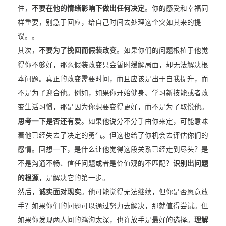
住，
不要在他的情绪影响下做出任何决定
。你的感受和幸福同
样重要，别急于回应，给自己时间去处理这个突如其来的提
议。。
其次，
不要为了挽回而假装改变
。如果你们的问题根植于他觉
得你不够好，那么假装改变只会暂时缓解局面，却无法解决根
本问题。真正的改变需要时间，而且应该是出于自我提升，而
不是为了迎合他。例如，如果你开始健身、学习新技能或者改
变生活习惯，那是因为你想要变得更好，而不是为了取悦他。
思考一下是否还有爱
。如果他说分不分手由你来定，可能意味
着他已经失去了决定的勇气。但这也给了你机会去评估你们的
感情。回想一下，是什么让他觉得这段关系已经走到尽头？是
不是沟通不畅、信任问题或者是价值观的不匹配？
识别出问题
的根源
，是解决它的第一步。
然后，
诚实面对现实
。他可能觉得无法继续，但你是否愿意放
手？如果你们的问题可以通过努力去解决，那就值得尝试。但
如果你发现两人间的鸿沟太深，也许放手是最好的选择。
理解