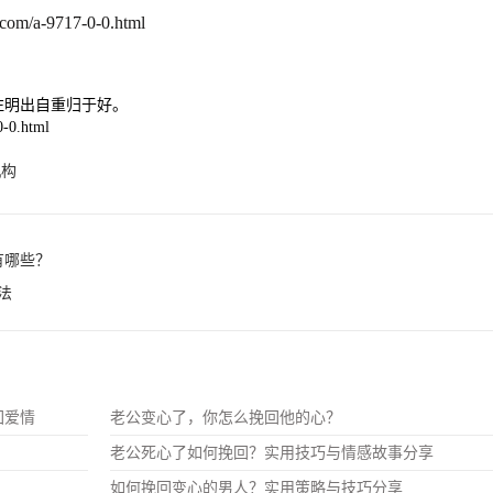
com/a-9717-0-0.html
注明出自重归于好。
-0.html
机构
有哪些？
法
回爱情
老公变心了，你怎么挽回他的心？
老公死心了如何挽回？实用技巧与情感故事分享
如何挽回变心的男人？实用策略与技巧分享