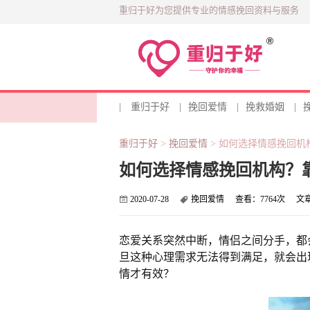
重归于好为您提供专业的情感挽回资料与服务
|
重归于好
|
挽回爱情
|
挽救婚姻
|
重归于好
>
挽回爱情
>
如何选择情感挽回机
如何选择情感挽回机构？
2020-07-28
挽回爱情
查看：
7764次
文
恋爱关系突然中断，情侣之间分手，都
旦这种心理需求无法得到满足，就会出
情才有效？