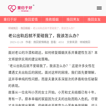
≡
重归于好
挽回爱情
挽救婚姻
挽回男友
挽回女友
倾城挽回
>
挽回婚姻
>
老公出轨后就不爱碰我了，我该怎么办？
老公出轨后就不爱碰我了，我该怎么办？
2023-12-28
作者：
挽回爱情精选
查看：
4551
文章来源：
倾城挽回
面对老公的冷漠和疏远，如何修复婚姻关系并重建性生活？本
文将提供实用的建议和策略。
"老公出轨后就不爱碰我了，我该怎么办？" 这是许多女性在
遭遇丈夫出轨后的困扰。面对这样的困境，我们首先要理解，
这并非单纯的性问题，而是夫妻关系深层次的矛盾和信任破裂
的表现。
故事从一位名叫小芳的女士开始。小芳和丈夫结婚已有十年，
育有一子。原本幸福的家庭因为丈夫的出轨而陷入危机。尽管
丈夫没有提出离婚，但他再也不愿意与小芳有身体接触，这让