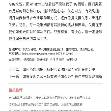
总的来说，面对"老公出轨后就不爱碰我了"的困境，我们需要
有足够的耐心和决心，通过调整心态、关心对方、有效沟通、
提升自我和寻求专业帮助等方式，逐步修复夫妻关系，重建性
生活。记住，每一段婚姻都有其独特的挑战和困难，关键在于
我们如何去面对和解决它们。只要有爱、有决心，就一定能够
找到属于自己的幸福之路。
版权声明：本文为投稿，不代表倾城挽回立场，如需转载，请注明出处。
本文地址：https://www.qcwanhui.com/a-9974-0-0.html
文章标签：
情感挽回
婚姻修复
性生活重建
夫妻沟通
上一篇：
如何巧妙地把出轨的老公哄回家？实用策略分享
下一篇：
如果发现老公出轨有孩子怎么办？最佳应对策略解析
相关推荐
老公出轨坚决离婚？三步走策略教你挽回他的心，让他主动回归家庭
如何挽回冷漠不回家的老公？三步走战略，让他主动回归家庭