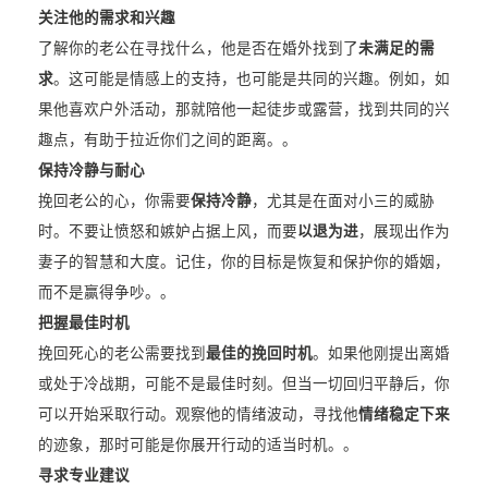
关注他的需求和兴趣
了解你的老公在寻找什么，他是否在婚外找到了
未满足的需
求
。这可能是情感上的支持，也可能是共同的兴趣。例如，如
果他喜欢户外活动，那就陪他一起徒步或露营，找到共同的兴
趣点，有助于拉近你们之间的距离。。
保持冷静与耐心
挽回老公的心，你需要
保持冷静
，尤其是在面对小三的威胁
时。不要让愤怒和嫉妒占据上风，而要
以退为进
，展现出作为
妻子的智慧和大度。记住，你的目标是恢复和保护你的婚姻，
而不是赢得争吵。。
把握最佳时机
挽回死心的老公需要找到
最佳的挽回时机
。如果他刚提出离婚
或处于冷战期，可能不是最佳时刻。但当一切回归平静后，你
可以开始采取行动。观察他的情绪波动，寻找他
情绪稳定下来
的迹象，那时可能是你展开行动的适当时机。。
寻求专业建议