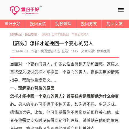
≡
重归于好
挽回爱情
挽救婚姻
挽回男友
挽回女友
倾城挽回
>
挽回婚姻
>
【高效】怎样才能挽回一个变心的男人
【高效】怎样才能挽回一个变心的男人
2024-09-02
作者：
挽回爱情精选
查看：
1145
文章来源：
倾城挽回
当面对一个变心的男人，许多女性会感到无助和困惑。这篇文
章将深入探讨怎样才能挽回一个变心的男人，提供实用的情感
指导，帮助你重燃爱火。。
一、理解变心背后的原因
怎样才能挽回一个变心的男人？首要任务是理解他为什么会变
心。
男人的变心可能源于多种因素，如沟通不畅、生活乏味、
感情疏远等。比如，他可能觉得你不再像以前那样关心他，或
者在他需要支持时没有得到足够的理解。试着站在他的角度思
考问题，找出那些可能影响他情感变化的关键点。