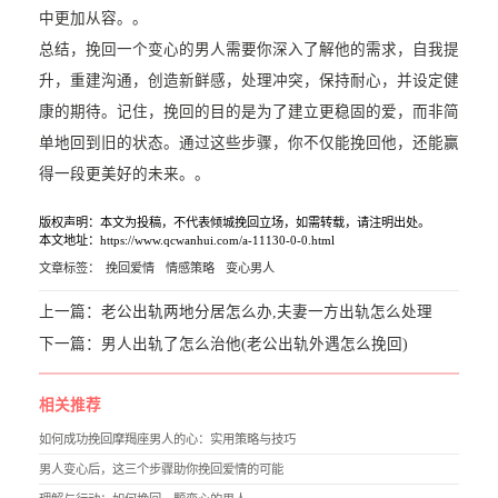
中更加从容。。
总结，挽回一个变心的男人需要你深入了解他的需求，自我提
升，重建沟通，创造新鲜感，处理冲突，保持耐心，并设定健
康的期待。记住，挽回的目的是为了建立更稳固的爱，而非简
单地回到旧的状态。通过这些步骤，你不仅能挽回他，还能赢
得一段更美好的未来。。
版权声明：本文为投稿，不代表倾城挽回立场，如需转载，请注明出处。
本文地址：https://www.qcwanhui.com/a-11130-0-0.html
文章标签：
挽回爱情
情感策略
变心男人
上一篇：
老公出轨两地分居怎么办,夫妻一方出轨怎么处理
下一篇：
男人出轨了怎么治他(老公出轨外遇怎么挽回)
相关推荐
如何成功挽回摩羯座男人的心：实用策略与技巧
男人变心后，这三个步骤助你挽回爱情的可能