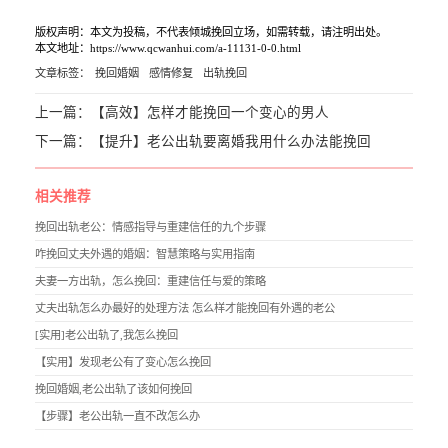
版权声明：本文为投稿，不代表倾城挽回立场，如需转载，请注明出处。
本文地址：https://www.qcwanhui.com/a-11131-0-0.html
文章标签：
挽回婚姻
感情修复
出轨挽回
上一篇：
【高效】怎样才能挽回一个变心的男人
下一篇：
【提升】老公出轨要离婚我用什么办法能挽回
相关推荐
挽回出轨老公：情感指导与重建信任的九个步骤
咋挽回丈夫外遇的婚姻：智慧策略与实用指南
夫妻一方出轨，怎么挽回：重建信任与爱的策略
丈夫出轨怎么办最好的处理方法 怎么样才能挽回有外遇的老公
[实用]老公出轨了,我怎么挽回
【实用】发现老公有了变心怎么挽回
挽回婚姻,老公出轨了该如何挽回
【步骤】老公出轨一直不改怎么办