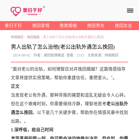
≡
重归于好
挽回爱情
挽救婚姻
挽回男友
挽回女友
倾城挽回
>
挽回婚姻
>
男人出轨了怎么治他(老公出轨外遇怎么挽回)
男人出轨了怎么治他(老公出轨外遇怎么挽回)
2024-09-02
作者：
挽回爱情精选
查看：
2315
文章来源：
倾城挽回
"面对老公的出轨，如何理智应对并挽回婚姻？这篇情感指导
文章将提供实用策略，帮助你重建信任，重燃爱火。"。
正文
当发现老公有外遇，那种背叛的痛楚和混乱无疑会令人心碎。
但在这个艰难时刻，你需要保持冷静，理智地思考
老公出轨外
遇怎么挽回
。以下是几个关键步骤，帮助你在情感风暴中找到
出路。。
1.
深呼吸，给自己时间
发现真相的那一刻，你可能会冲动地做出决定。但此时，你需