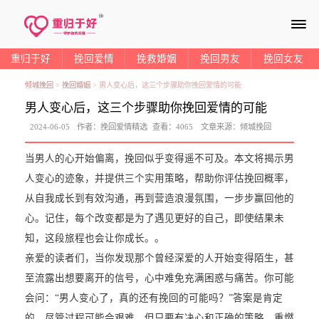
≡
重归于好
挽回爱情
挽救婚姻
挽回男友
挽回女友
倾城挽回
>
挽回婚姻
>
男人变心后，这三个步骤助你挽回爱情的可能
男人变心后，这三个步骤助你挽回爱情的可能
2024-06-05
作者：
挽回爱情精选
查看：
4065
文章来源：
倾城挽回
当男人的心开始偏离，挽回似乎变得遥不可及。本文将揭示男
人变心的迹象，并提供三个实用策略，帮助你评估挽回概率，
从自我成长到有效沟通，再到营造浪漫氛围，一步步赢回他的
心。记住，每个改变都是为了遇见更好的自己，即使结果未
知，这段旅程也会让你成长。。
亲爱的读者们，当你发现那个曾经深爱的人开始变得陌生，甚
至流露出想要离开的信号，心中难免充满困惑与痛苦。你可能
会问：“男人变心了，真的还有挽回的可能吗？”答案是肯定
的，尽管过程可能会艰难，但只要有决心和正确的策略，重燃