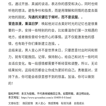
任。通过开放、真诚的谈话，表达你的感受和决心，同时也倾
听他的想法。避免争吵和指责，而是用理解和同情的态度去面
对他的困扰。
沟通的关键在于倾听，而不是说服
。。
营造浪漫，重温旧梦
：唤起他对过去美好时光的记忆也是很重
要的一步。安排一些特别的约会，比如重温你们第一次相遇的
地方，或者做些曾经令他开心的事情。这不仅能激发他的感
情，也有助于你们重新建立连接。。
总结来说，男人变心并不是世界末日，只要愿意付出时间和努
力，就有可能挽回。记得，保持耐心，给自己和对方一些时间
去适应变化。每一段感情都需要不断经营和调整，所以，无论
结果如何，这段经历都会让你成为更好的自己。勇敢面对，坚
持下去，你可能会收获意想不到的惊喜。加油，你可以做到
的！
版权声明：本文为投稿，不代表倾城挽回立场，如需转载，请注明出处。
本文地址：https://www.qcwanhui.com/a-10409-0-0.html
文章标签：
挽回爱情
男人变心
情感策略
有效沟通
自我成长