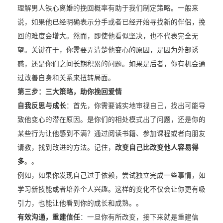
理解男人铁心离婚的挽回概率有助于我们制定策略。一般来
说，如果他已经明确表示分手或者已经开始寻找新的伴侣，挽
回的难度会增大。然而，即使他看似坚决，也不代表完全无
望。关键在于，你需要弄清楚他变心的原因，是因为外部诱
惑，还是你们之间长期积累的问题。如果是后者，你有机会通
过改善自身和关系来扭转局面。
第三步：三大策略，助你挽回爱情
自我反思与成长
：首先，你需要诚实地审视自己，找出可能导
致他变心的潜在原因。是你们的相处模式出了问题，还是你的
某些行为让他感到不满？通过阅读书籍、参加课程或者向朋友
请教，找到改进的方法。记住，
改变自己比改变他人容易得
多
。。
例如，如果你发现自己过于依赖，尝试独立完成一些事情，如
学习新技能或者培养个人兴趣。这样的变化不仅会让你更有吸
引力，也能让他看到你的成长和成熟。。
有效沟通，重建信任
：一旦你有所改变，接下来就是重建信