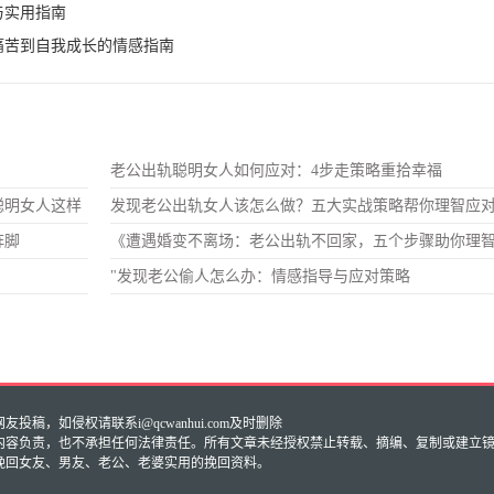
与实用指南
痛苦到自我成长的情感指南
老公出轨聪明女人如何应对：4步走策略重拾幸福
聪明女人这样
发现老公出轨女人该怎么做？五大实战策略帮你理智应
阵脚
《遭遇婚变不离场：老公出轨不回家，五个步骤助你理
"发现老公偷人怎么办：情感指导与应对策略
稿，如侵权请联系i@qcwanhui.com及时删除
内容负责，也不承担任何法律责任。所有文章未经授权禁止转载、摘编、复制或建立
挽回女友、男友、老公、老婆实用的挽回资料。