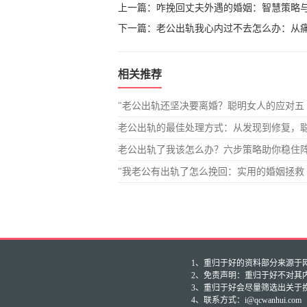
上一篇：
咋挽回丈夫外遇的婚姻：智慧策略
下一篇：
老公出轨我心内过不去怎么办：从
相关推荐
"老公出轨还坚决要离婚？聪明女人的应对五
老公出轨的最佳处理方式：从发现到修复，
老公出轨了我该怎么办？六步策略助你稳住
"我老公有出轨了怎么挽回：实用的婚姻拯救
1、重归于好的资料部分来源于网友投
2、免责声明：重归于好不对其
3、重归于好会尽量筛选出关于
4、联系方式：i@qcwanhui.com