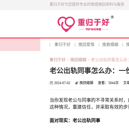
重归于好为您提供专业的情感挽回资料与服务
|
重归于好
|
挽回爱情
|
挽救婚姻
|
重归于好
>
挽回婚姻
>
老公出轨同事怎么办
老公出轨同事怎么办：一
2024-07-02
挽回婚姻
查看：
5844次
文
当你发现老公与同事的不寻常关系时，
这种情况，重建信任，并采取有效的步
面对现实：老公出轨同事