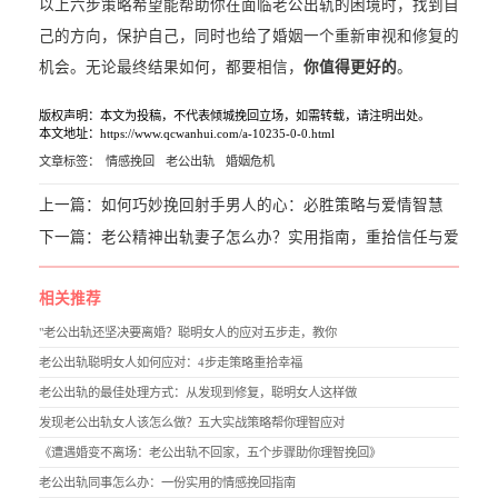
以上六步策略希望能帮助你在面临老公出轨的困境时，找到自
己的方向，保护自己，同时也给了婚姻一个重新审视和修复的
机会。无论最终结果如何，都要相信，
你值得更好的
。
版权声明：本文为投稿，不代表倾城挽回立场，如需转载，请注明出处。
本文地址：https://www.qcwanhui.com/a-10235-0-0.html
文章标签：
情感挽回
老公出轨
婚姻危机
上一篇：
如何巧妙挽回射手男人的心：必胜策略与爱情智慧
下一篇：
老公精神出轨妻子怎么办？实用指南，重拾信任与爱
相关推荐
"老公出轨还坚决要离婚？聪明女人的应对五步走，教你
老公出轨聪明女人如何应对：4步走策略重拾幸福
老公出轨的最佳处理方式：从发现到修复，聪明女人这样做
发现老公出轨女人该怎么做？五大实战策略帮你理智应对
《遭遇婚变不离场：老公出轨不回家，五个步骤助你理智挽回》
老公出轨同事怎么办：一份实用的情感挽回指南