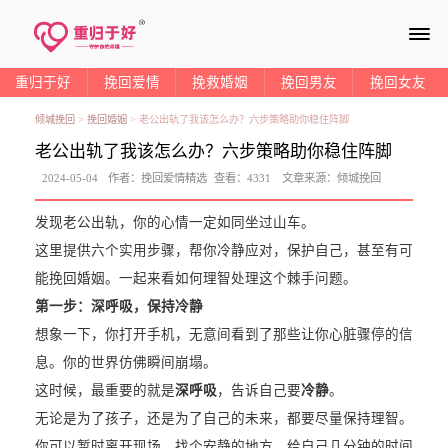
≡
重归于好
挽回爱情
挽救婚姻
挽回男友
挽回女友
倾城挽回
>
挽回婚姻
>
老公出轨了我该怎么办？六步策略助你稳住阵脚
老公出轨了我该怎么办？六步策略助你稳住阵脚
2024-05-04
作者：
挽回爱情精选
查看：
4331
文章来源：
倾城挽回
发现老公出轨，你的心情一定如同坐过山车。
这里提供六个实用步骤，帮你冷静应对，保护自己，甚至有可
能挽回婚姻。一起来看如何理智处理这个棘手问题。
第一步：深呼吸，保持冷静
想象一下，你打开手机，无意间看到了那些让你心脏骤停的信
息。你的世界仿佛瞬间崩塌。
这时候，最重要的就是
深呼吸
，告诉自己要
冷静
。
无论是为了孩子，还是为了自己的未来，都要尽量保持理智。
你可以暂时离开现场，找个安静的地方，给自己几分钟的时间