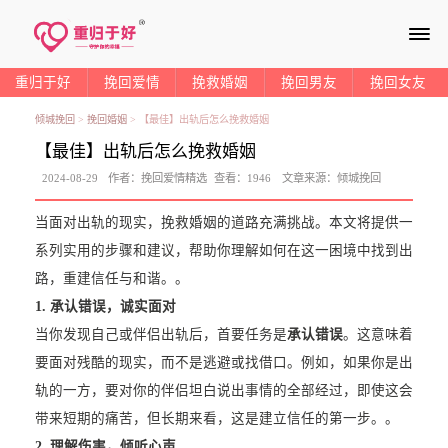
≡
重归于好
挽回爱情
挽救婚姻
挽回男友
挽回女友
倾城挽回
>
挽回婚姻
>
【最佳】出轨后怎么挽救婚姻
【最佳】出轨后怎么挽救婚姻
2024-08-29
作者：
挽回爱情精选
查看：
1946
文章来源：
倾城挽回
当面对出轨的现实，挽救婚姻的道路充满挑战。本文将提供一
系列实用的步骤和建议，帮助你理解如何在这一困境中找到出
路，重建信任与和谐。。
1. 承认错误，诚实面对
当你发现自己或伴侣出轨后，首要任务是
承认错误
。这意味着
要面对残酷的现实，而不是逃避或找借口。例如，如果你是出
轨的一方，要对你的伴侣坦白说出事情的全部经过，即使这会
带来短期的痛苦，但长期来看，这是建立信任的第一步。。
2. 理解伤害，倾听心声