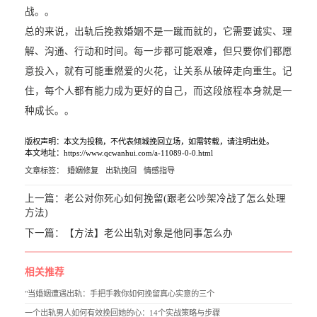
战。。
总的来说，出轨后挽救婚姻不是一蹴而就的，它需要诚实、理
解、沟通、行动和时间。每一步都可能艰难，但只要你们都愿
意投入，就有可能重燃爱的火花，让关系从破碎走向重生。记
住，每个人都有能力成为更好的自己，而这段旅程本身就是一
种成长。。
版权声明：本文为投稿，不代表倾城挽回立场，如需转载，请注明出处。
本文地址：https://www.qcwanhui.com/a-11089-0-0.html
文章标签：
婚姻修复
出轨挽回
情感指导
上一篇：
老公对你死心如何挽留(跟老公吵架冷战了怎么处理
方法)
下一篇：
【方法】老公出轨对象是他同事怎么办
相关推荐
"当婚姻遭遇出轨：手把手教你如何挽留真心实意的三个
一个出轨男人如何有效挽回她的心：14个实战策略与步骤