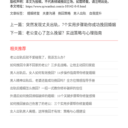
版权声明：本文为投稿，不代表倾城挽回立场，如需转载，请注明出处。
本文地址：https://www.qcwanhui.com/a-10142-0-0.html
文章标签：
婚姻修复
夫妻沟通
挽回策略
男人出轨
自我提升
上一篇：
突然发现丈夫出轨，7个实用步骤助你成功挽回婚姻
下一篇：
老公变心了怎么挽留？实战策略与心理指南
相关推荐
老公出轨后就不爱碰我了，我该怎么办？
如何挽回冷漠不回家的老公？三步走战略，让他主动回归家庭
男人出轨后，女人如何有效挽回？14步操作指南带你修复婚姻
男人精神出轨后，老婆还能成功挽回吗？全方位情感指导手册
出轨后婚姻怎么挽回？一招一式教你修补破碎的信任
外遇后如何挽回濒临破碎的婚姻：10个关键步骤帮你修复感情
如何挽回被自己伤害了的老公：三个实用步骤帮你修复婚姻
女人出轨男人离婚，这样挽回才有效：策略与心理建设