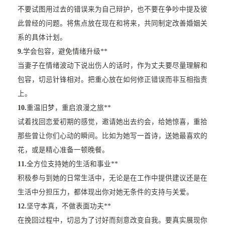
不要试图用过去的错误来为自己辩护，也不要在争吵中提及彼
此曾经的问题。将焦点放在现在和将来，共同制定改善婚姻关
系的具体计划。
9.
学会包容，避免情绪升级**
当妻子在情绪波动下说出伤人的话时，作为丈夫要尽量理解和
包容，切忌针锋相对。把重心放在如何修正错误而非互相指责
上。
10.
重温旧梦，重启浪漫之旅**
试着找回恋爱初期的感觉，邀请她出去约会，给她惊喜，重拾
那些曾让你们心动的瞬间。比如为她写一首诗，送她最喜欢的
花，或是精心准备一顿晚餐。
11.
全方位支持她的生活和事业**
积极参与到她的日常生活中，无论是在工作中提供建议还是在
生活中分担压力，都体现出你对她无条件的支持与关爱。
12.
坚守本真，不做表面功夫**
在挽回过程中，切忌为了讨好而刻意改变自我。要真实展现你