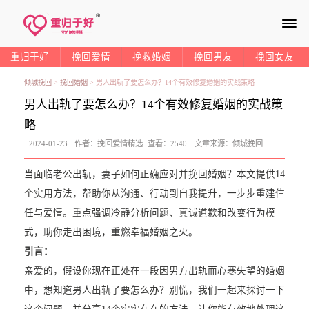
≡
重归于好
挽回爱情
挽救婚姻
挽回男友
挽回女友
倾城挽回
>
挽回婚姻
>
男人出轨了要怎么办？14个有效修复婚姻的实战策略
男人出轨了要怎么办？14个有效修复婚姻的实战策
略
2024-01-23
作者：
挽回爱情精选
查看：
2540
文章来源：
倾城挽回
当面临老公出轨，妻子如何正确应对并挽回婚姻？本文提供14
个实用方法，帮助你从沟通、行动到自我提升，一步步重建信
任与爱情。重点强调冷静分析问题、真诚道歉和改变行为模
式，助你走出困境，重燃幸福婚姻之火。
引言：
亲爱的，假设你现在正处在一段因男方出轨而心寒失望的婚姻
中，想知道男人出轨了要怎么办？别慌，我们一起来探讨一下