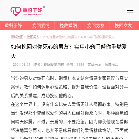
≡
重归于好
挽回爱情
挽救婚姻
挽回男友
挽回女友
倾城挽回
>
挽回男友
>
如何挽回对你死心的男友？实用小窍门帮你重燃爱火
如何挽回对你死心的男友？实用小窍门帮你重燃爱
火
2024-01-23
作者：
挽回爱情精选
查看：
3484
文章来源：
倾城挽回
当你的男友对你死心时，别慌！本文结合情感专家建议与真实
案例，教你如何运用心理策略、提升自我价值，理智面对分手
后的关系重建，成功挽回他的心。
在这个世界上，没有什么比失去爱情更让人痛彻心扉。特别是
当你发现那个曾经深爱你的男人已经对你死心时，那种感觉如
同晴天霹雳。不过，亲爱的，不要绝望，因为即使他现在看似
坚决地离你而去，也并不意味着你们的爱情就此终结。下面就