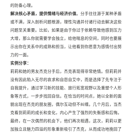
的防备心理。
解决核心矛盾，提供情绪与经济价值
。分手往往源于某种矛盾
或不满，深入剖析问题根源，理性沟通并付诸行动去解决这些
问题至关重要。比如，如果是由于你过于依赖导致他感到压力
大增，那么你就需要学会独立，给他喘息的空间，同时也要展
示出你在关系中的成熟和担当，让他看到你愿意为感情付出努
力的一面。
实例分享：
莉莉和她的男友杰克分手后，杰克表现得非常绝情。但莉莉并
没有因此陷入无尽的哀求和自怨自艾中，而是选择了先专注于
自我提升，通过学习新的技能、旅行拓宽视野以及重塑个人形
象等方式，一步步找回自信。在恰当的时间点，她以全新的面
貌出现在杰克的朋友圈，偶尔互动但不纠缠。几个月后，当杰
克看到莉莉的成长和变化，内心产生了强烈的失衡感和后悔。
最终，在一次偶然的机会下，他们再次相遇，这次，莉莉以更
加独立且魅力四溢的形象重新吸引了杰克，从而成功地挽回了