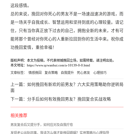
这段感情。
总的来说，挽回对你死心的男友不是一场速战速决的游戏，而
是一场关乎自我成长、智慧运用和坚持到底的心理较量。请记
住，只有当你真正放下过去的自己，拥抱全新的未来，才有可
能将那个曾经对你死心的人重新拉回到你的生活中来。祝你成
功挽回爱情，重拾幸福！
版权声明：本文为投稿，不代表倾城挽回立场，如需转载，请注明出处。
本文地址：https://www.qcwanhui.com/a-10139-0-0.html
文章标签：
情感挽回
复合策略
自我提升
死心男友
心理技巧
上一篇：
如何挽回有新欢的前男友？六大实用策略助你逆转局
面
下一篇：
分手后如何有效挽回男友？挽回复合实战攻略
相关推荐
男友复合后又提分手，如何应对及自我疗愈
发现老公出轨同事，我该怎么做才能挽回婚姻？实用策略与心理指导