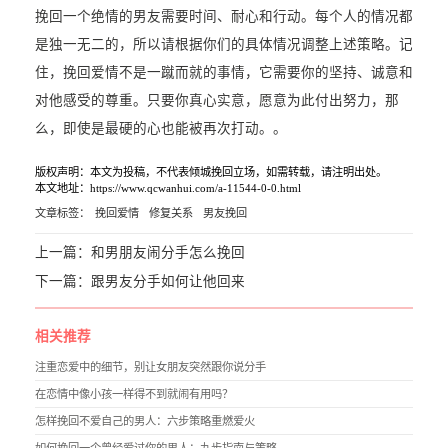
挽回一个绝情的男友需要时间、耐心和行动。每个人的情况都
是独一无二的，所以请根据你们的具体情况调整上述策略。记
住，挽回爱情不是一蹴而就的事情，它需要你的坚持、诚意和
对他感受的尊重。只要你真心实意，愿意为此付出努力，那
么，即使是最硬的心也能被再次打动。。
版权声明：本文为投稿，不代表倾城挽回立场，如需转载，请注明出处。
本文地址：https://www.qcwanhui.com/a-11544-0-0.html
文章标签：
挽回爱情
修复关系
男友挽回
上一篇：
和男朋友闹分手怎么挽回
下一篇：
跟男友分手如何让他回来
相关推荐
注重恋爱中的细节，别让女朋友突然跟你说分手
在恋情中像小孩一样得不到就闹有用吗？
怎样挽回不爱自己的男人：六步策略重燃爱火