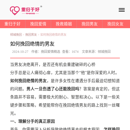
≡
重归于好
挽回爱情
挽救婚姻
挽回男友
挽回女友
倾城挽回
>
挽回男友
>
如何挽回绝情的男友
如何挽回绝情的男友
2024-10-27
作者：
挽回爱情精选
查看：
1674
文章来源：
倾城挽回
当男友决绝离开，是否还有机会重建破碎的心桥
分手总是让人痛彻心扉，尤其是当那个“他”是你深爱的人时。
如何挽回绝情的男友
，是许多女性在遭遇分手后最迫切想知道
的问题。
男人一旦伤透了心还能挽回吗
？答案是肯定的，但这
条路并不容易，需要极大的耐心、智慧和决心。以下是一些关
键步骤和策略，希望能帮你在挽回绝情男友的路上找到一丝曙
光。
一、理解分手的真正原因
首先，你需要深入分析导致他绝情离去的根本原因。
怎样挽回