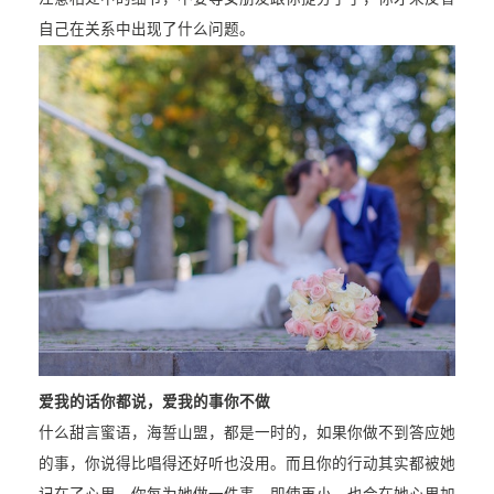
自己在关系中出现了什么问题。
爱我的话你都说，爱我的事你不做
什么甜言蜜语，海誓山盟，都是一时的，如果你做不到答应她
的事，你说得比唱得还好听也没用。而且你的行动其实都被她