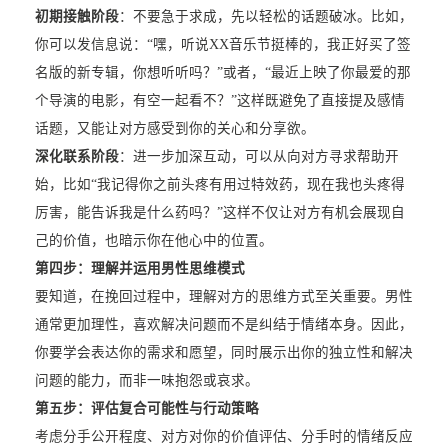
初期接触阶段
：不要急于求成，先以轻松的话题破冰。比如，
你可以发信息说：“嘿，听说XX音乐节挺棒的，我正好买了签
名版的新专辑，你想听听吗？”或者，“最近上映了你最爱的那
个导演的电影，有空一起看不？”这样既避免了直接提及感情
话题，又能让对方感受到你的关心和分享欲。
深化联系阶段
：进一步加深互动，可以从向对方寻求帮助开
始，比如“我记得你之前头疼有用过特效药，现在我也头疼得
厉害，能告诉我是什么药吗？”这样不仅让对方有机会展现自
己的价值，也暗示你在他心中的位置。
第四步：理解并运用男性思维模式
要知道，在挽回过程中，理解对方的思维方式至关重要。男性
通常更加理性，喜欢解决问题而不是纠结于情绪本身。因此，
你要学会表达你的需求和愿望，同时展示出你的独立性和解决
问题的能力，而非一味抱怨或哀求。
第五步：评估复合可能性与行动策略
考虑分手公开程度、对方对你的价值评估、分手时的情绪反应