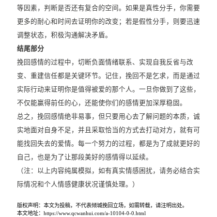
等因素，判断是否还有复合的空间。如果是真性分手，你需要
更多的耐心和时间去证明你的改变；若是假性分手，则要迅速
调整状态，积极沟通解决矛盾。
结尾部分
挽回感情的过程中，切断负面情绪联系、实现自我反省与改
变、重建信任都是关键环节。记住，挽回不是乞求，而是通过
实际行动来证明你是值得被爱的那个人。一旦你做到了这些，
不仅能赢得前任的心，还能使你们的感情更加深厚稳固。
总之，挽回感情绝非易事，但只要用心去了解问题的本质，诚
实地面对自身不足，并且采取恰当的方式去打动对方，就有可
能找回失去的爱情。每一个努力的过程，都是为了成就更好的
自己，也是为了让那段美好的感情得以延续。
（注：以上内容纯属模拟，如有真实情感困扰，请务必结合实
际情况和个人情感健康状况谨慎处理。）
版权声明：本文为投稿，不代表倾城挽回立场，如需转载，请注明出处。
本文地址：https://www.qcwanhui.com/a-10104-0-0.html