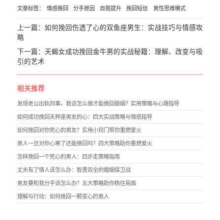
文章标签：
情感挽回
分手原因
自我提升
挽回短信
男性思维模式
上一篇：
如何挽回伤透了心的双鱼座男生：实战技巧与情感攻
略
下一篇：
天蝎女成功挽回金牛男的实战秘籍：理解、改变与吸
引的艺术
相关推荐
发现老公出轨同事，我该怎么做才能挽回婚姻？实用策略与心理指导
如何成功挽回天秤座男友的心：四大实战策略与情感指导
如何挽回对你死心的男友？实用小窍门帮你重燃爱火
男人一旦对你心寒了还能挽回吗？四大策略助你重燃爱火
怎样挽回一个死心的男人：四步走策略指南
丈夫有了情人该怎么办：智勇双全的婚姻保卫战
男友要和我分手该怎么办？五大策略助你稳住局面
理解与行动：如何挽回一颗变心的男人