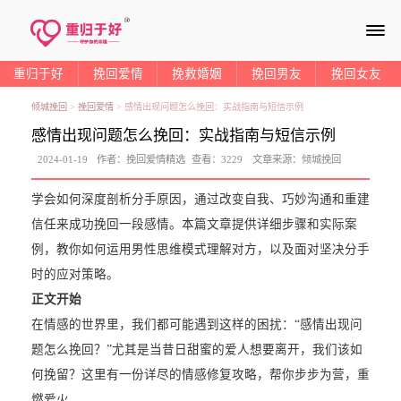
≡
重归于好
挽回爱情
挽救婚姻
挽回男友
挽回女友
倾城挽回
>
挽回爱情
>
感情出现问题怎么挽回：实战指南与短信示例
感情出现问题怎么挽回：实战指南与短信示例
2024-01-19
作者：
挽回爱情精选
查看：
3229
文章来源：
倾城挽回
学会如何深度剖析分手原因，通过改变自我、巧妙沟通和重建
信任来成功挽回一段感情。本篇文章提供详细步骤和实际案
例，教你如何运用男性思维模式理解对方，以及面对坚决分手
时的应对策略。
正文开始
在情感的世界里，我们都可能遇到这样的困扰：“感情出现问
题怎么挽回？”尤其是当昔日甜蜜的爱人想要离开，我们该如
何挽留？这里有一份详尽的情感修复攻略，帮你步步为营，重
燃爱火。