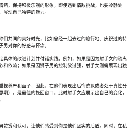
情绪，保持积极乐观的形象。即使遇到情敌挑战，也要冷静处
，展现自己独特的魅力。
你们共同的美好时光，比如曾经一起去过的旅行地、庆祝过的特
子男对你的好感与怀念。
定具体的改进计划并付诸实践。例如，如果是因为射手女的疏离
心和依赖；如果是因狮子男的控制欲过强，射手女则需展现出独
重视尊严和面子，因此，在他们表现出后悔迹象或者处于真性分
思期），是最佳的挽回窗口。此时射手女应展示出自己的变化，
。
男赞赏和认可，让他们感受到你是他们坚实的后盾。同时，在私