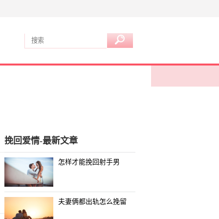
挽回爱情-最新文章
怎样才能挽回射手男
夫妻俩都出轨怎么挽留