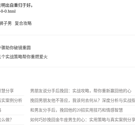
注明出自重归于好。
0-0.html
狮子男
复合攻略
步骤助你破镜重圆
五个实战策略帮你重燃爱火
智慧分享
男朋友说分手后挽回：实战攻略，帮你重新赢回他的心
真实案例分析
挽回男朋友他不答应，我该何去何从？深度分析与实战
略
和男友分手后，挽回他的20招实用技巧和情感智慧
怎么做？
如何巧妙挽回金牛座男生的心：实用策略与真实案例分