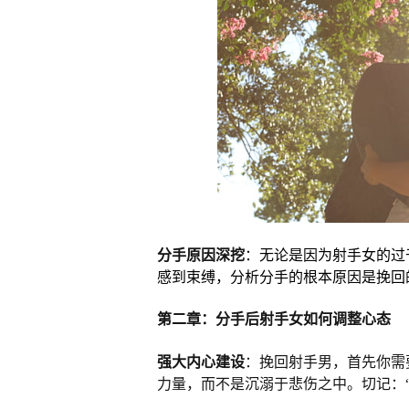
分手原因深挖
：无论是因为射手女的过
感到束缚，分析分手的根本原因是挽回
第二章：分手后射手女如何调整心态
强大内心建设
：挽回射手男，首先你需
力量，而不是沉溺于悲伤之中。切记：