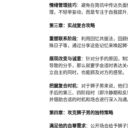
情绪管理技巧
：避免在简讯中传达负面
理，不轻举妄动，而是专注于自我提升
第三章：实战复合攻略
重塑联系阶段
：利用回忆共振法，回顾
殊日子等，通过分享这些记忆来唤起狮
展现改变与诚意
：针对分手的原因，制
导致的分手，那么就要学会适时表达关
立自主的同时，也能顾及对方的感受。
把握复合时机
：对于狮子男来说，他们
手后的第三、四阶段时（即冷静期和反
并借助合适的时机和场合进行深入沟通
第四章：攻克狮子男的独特策略
满足他的自尊需求
：公开场合给予狮子