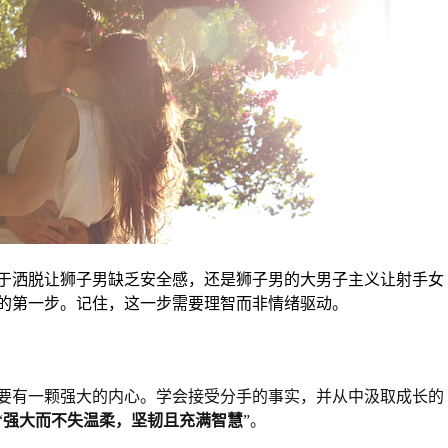
于洒脱让狮子男缺乏安全感，还是狮子男的大男子主义让射手女
的第一步。记住，这一步需要理智而非情绪驱动。
要有一颗强大的内心。学会接受分手的事实，并从中汲取成长的
“
强大而不失温柔，坚韧且充满智慧
”。