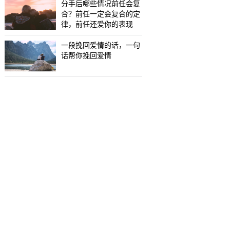
分手后哪些情况前任会复
合？前任一定会复合的定
律，前任还爱你的表现
一段挽回爱情的话，一句
话帮你挽回爱情