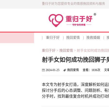
重归于好为您提供专业的情感挽回资料与服务
|
重归于好
|
挽回爱情
|
挽救婚姻
|
重归于好
>
挽回爱情
>
射手女如何成功挽回
射手女如何成功挽回狮子
2024-01-25
挽回爱情
查看：
1836次
文
本文专为射手女打造，深度解析如何运
探讨分手后的心态调整、问题剖析、有
分手时，找到最佳复合时机并成功打动