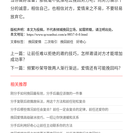
当你做好准备，那就毫不犹豫地去挽回对方吧，向对方展示十
分的诚意，相信自己，也相信对方，爱情来之不易，不要轻易
放弃它。
版权声明：本文为投稿，不代表倾城挽回立场，如需转载，请注明出处。
本文地址：https://www.qcwanhui.com/a-9857-0-0.html
文章标签：
挽回爱情
二次吸引
挽回前任
好奇心
上一篇：
让前任难以拒绝的邀约技巧，怎样邀请对方才能增加
成功率？
下一篇：
频繁吵架导致两人渐行渐远，爱情还有可能挽回吗？
相关推荐
刚分手如何挽回最有效，分手后最应该做的一件事
分手复联后欲擒故纵法，用这个方法和前任轻松复合
分手后哪些情况前任会复合？前任一定会复合的定律，前任还爱你的
挽回爱情高级破冰技巧，一招让你快速缓和关系
分手后利用好奇心让前任主动联系你的方法