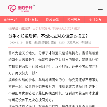
≡
重归于好
挽回爱情
挽救婚姻
挽回男友
挽回女友
倾城挽回
>
挽回爱情
>
分手才知道后悔，不想失去对方该怎么挽回？
分手才知道后悔，不想失去对方该怎么挽回？
2020-11-24
作者：
挽回爱情精选
查看：
6233
文章来源：
倾城挽回
曾以为能天长地久，分手了才知道只是曾经拥有。当曾经相爱
的两个人选择分手，你是否能放下对对方的感情，是就此让短
暂相交的两条平行线回归平行，互不打扰，还是不甘心放弃对
方，再次努力一搏？
摈弃你纠结的杂念，单纯地问问你的心，你究竟还想不想跟对
方在一起。如果你不想失去对方，那就勇敢尝试挽回对方吧！
不要因为犹豫错过了最佳的挽回时机，等到追悔莫及时才来后
悔当初没有下定决心挽回对方。
那既然选择了挽回，就要全力以赴，把这件事认认真真地做