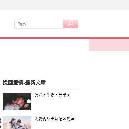
挽回爱情-最新文章
怎样才能挽回射手男
夫妻俩都出轨怎么挽留
我
手