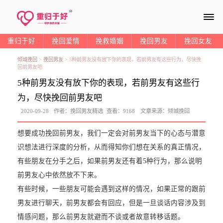
≡
重归于好
挽回爱情
挽救婚姻
挽回男友
挽回女友
倾城挽回
>
挽回男友
>
5种前男友没有放下你的表现，若前男友有这些行为，尽快挽
回前男友吧
5种前男友没有放下你的表现，若前男友有这些行
为，尽快挽回前男友吧
2020-09-28
作者：
挽回男友精选
查看：
9168
文章来源：
倾城挽回
想要成功挽回前男友，我们一定会对前男友当下的心态与潜意
识想法进行深度的分析，从而得知你们想在关系的真正情况，
有些朋友在分手之后，如果前男友还有着5种行为，那么说明
前男友心中依然放不下来。
有些时候，一些朋友可能会遇到这样的情况，如果正常的跟前
男友进行聊天，前男友都会有回应，但是一旦谈话内容涉及到
情感问题，那么前男友就避而不谈或者故意转移话题。