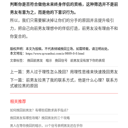
判断你是否符合做他未来终身伴侣的资格，这种筛选并不是前
男友有意为之，而是他的下意识行为。
所以，我们只需要解决掉让你们的分手的原因并且提升吸引
力，把自己向前男友理想中的伴侣打造，前男友没有理由不和
你复合的。
版权声明：本文为投稿，不代表倾城挽回立场，如需转载，请注明出处。
本文地址：https://www.qcwanhui.com/a-9809-0-0.html
文章标签：
挽回前男友
暗示
挽回信号
前男友没有放下你的表现
上一篇：
男人过于理性怎么挽回？用理性思维来快速挽回男友
下一篇：
前男友拉黑了我的联系方式，他是什么心理？联系方
式被拉黑的原因
相关推荐
如何挽回前男友？有哪些招数求高手指点？
挽回男友有哪些攻略？挽回男友的三个攻略
男人在等你挽回的暗示，10个信号表明男友还在乎你