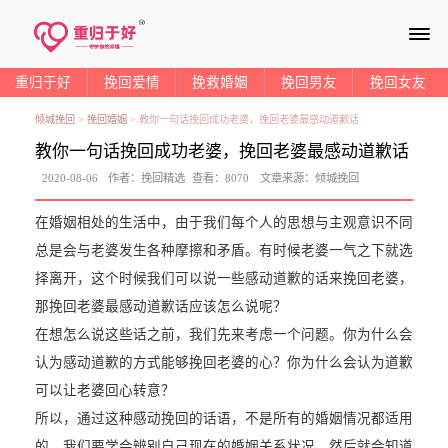
≡
重归于好
挽回爱情
挽救婚姻
挽回男友
挽回女友
倾城挽回
>
挽回婚姻
>
教你一句话挽回成功老婆，挽回老婆最感动道歉话
教你一句话挽回成功老婆，挽回老婆最感动道歉话
2020-08-06
作者：
挽回精选
查看：
8070
文章来源：
倾城挽回
在婚姻相处的生活中，由于我们每个人的思想与主观意识不同
总是会与老婆发生各种摩擦和矛盾。有时候老婆一气之下就选
择离开，这个时候我们可以说一些感动道歉的话来挽回老婆，
那挽回老婆最感动道歉话应该怎么说呢？
在想怎么说这些话之前，我们先来考虑一个问题。你为什么会
认为感动道歉的方式能够挽回老婆的心？你为什么会认为道歉
可以让老婆回心转意？
所以，通过这种感动挽回的话语，不是所有的婚姻情况都适用
的，我们要学会辨别自己现在的婚姻关系状况，然后就会知道