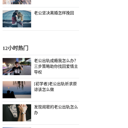
老公坚决离婚怎样挽回
12小时热门
老公出轨成瘾我怎么办？
三步策略助你找回爱情主
导权
[初学者]老公出轨祈求原
谅该怎么做
发现闺密的老公出轨怎么
办