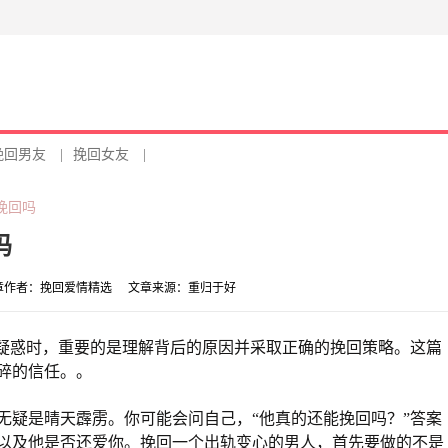
挽回男友
|
挽回女友
|
挽回吗
吗
章作者：
挽回爱情精选
文章来源：
重归于好
的疑惑时，重要的是理解背后的原因并采取正确的挽回策略。这篇
碎的信任。。
无疑是晴天霹雳。你可能会问自己，“他真的还能挽回吗？”答案
以及他是否还爱你。挽回一个出轨变心的男人，首先要做的不是