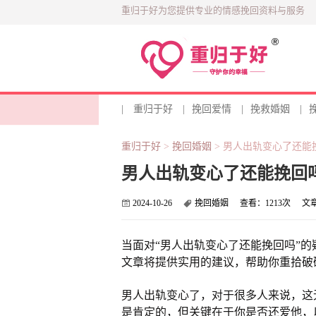
重归于好为您提供专业的情感挽回资料与服务
|
重归于好
|
挽回爱情
|
挽救婚姻
|
重归于好
>
挽回婚姻
>
男人出轨变心了还能
男人出轨变心了还能挽回
2024-10-26
挽回婚姻
查看：
1213次
文
当面对“男人出轨变心了还能挽回吗”
文章将提供实用的建议，帮助你重拾破
男人出轨变心了，对于很多人来说，这
是肯定的，但关键在于你是否还爱他，