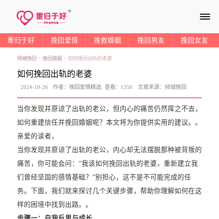
≡
重归于好
挽回爱情
挽救婚姻
挽回男友
挽回女友
倾城挽回
>
挽回婚姻
>
如何挽回出轨的老婆
如何挽回出轨的老婆
2024-10-26
作者：
挽回爱情精选
查看：
1350
文章来源：
倾城挽回
当你发现并原谅了出轨的老公，但内心的痛苦仍然挥之不去，
如何重建信任并挽回婚姻呢？本文将为你提供实用的建议。。
亲爱的读者，
当你发现并原谅了出轨的老公，内心却无法摆脱那种被背叛的
痛苦，你可能会问：“我该如何挽回出轨的老婆，重新建立我
们曾经坚固的感情基础？”别担心，这不是不可能完成的任
务。下面，我们就来探讨几个关键步骤，帮助你理解如何在这
样的困境中找到出路。。
步骤一：
自我反思与成长