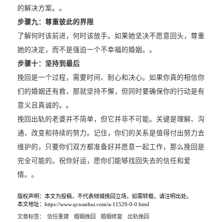
的解决方案。。
步骤九：
尊重彼此的界限
了解何时该前进，何时该放手。如果她坚决不愿意回头，尊重
她的决定，而不是强迫一个不幸福的婚姻。。
步骤十：
坚持到最后
挽回是一个过程，需要时间、耐心和决心。如果你真的相信你
们的婚姻还有救，那就坚持不懈，但同时要确保你的行动是有
意义且真诚的。。
挽回出轨的老婆并不简单，但它并非不可能。关键是理解、沟
通、改变和持续的努力。记住，你们的关系是值得付出努力去
维护的，只要你们双方都准备好并愿意一起工作，那么挽回是
完全可能的。祝你好运，愿你们能够找回失去的信任和爱
情。。
版权声明：本文为投稿，不代表倾城挽回立场，如需转载，请注明出处。
本文地址：https://www.qcwanhui.com/a-11529-0-0.html
文章标签：
信任重建
婚姻挽回
婚姻修复
出轨挽回